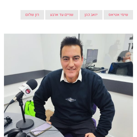
שימי אטיאס
יואב כהן
שניים עד ארבע
רון שלום