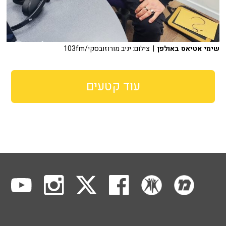
שימי אטיאס באולפן
| צילום: יניב מורוזובסקי/103fm
עוד קטעים