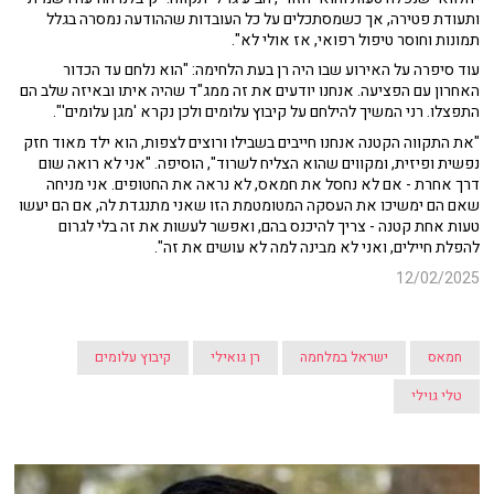
ותעודת פטירה, אך כשמסתכלים על כל העובדות שההודעה נמסרה בגלל
תמונות וחוסר טיפול רפואי, אז אולי לא".
עוד סיפרה על האירוע שבו היה רן בעת הלחימה: "הוא נלחם עד הכדור
האחרון עם הפציעה. אנחנו יודעים את זה ממג"ד שהיה איתו ובאיזה שלב הם
התפצלו. רני המשיך להילחם על קיבוץ עלומים ולכן נקרא 'מגן עלומים'".
"את התקווה הקטנה אנחנו חייבים בשבילו ורוצים לצפות, הוא ילד מאוד חזק
נפשית ופיזית, ומקווים שהוא הצליח לשרוד", הוסיפה. "אני לא רואה שום
דרך אחרת - אם לא נחסל את חמאס, לא נראה את החטופים. אני מניחה
שאם הם ימשיכו את העסקה המטומטמת הזו שאני מתנגדת לה, אם הם יעשו
טעות אחת קטנה - צריך להיכנס בהם, ואפשר לעשות את זה בלי לגרום
להפלת חיילים, ואני לא מבינה למה לא עושים את זה".
12/02/2025
חמאס
ישראל במלחמה
רן גואילי
קיבוץ עלומים
טלי גוילי