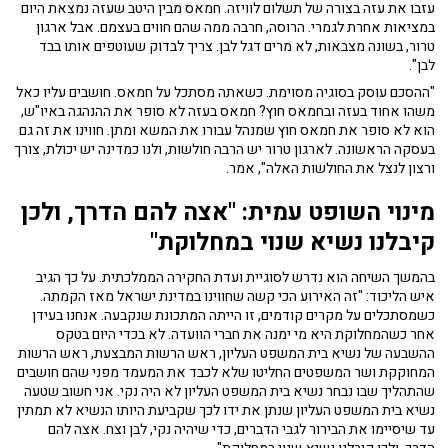
עזבו את עזה בצורה של תשלום לוויזה. חמאס מבין היטב שעזה נמצאת היום
במציאות אחרת לגמרי. הרוסה, חרבה ממה שהם חווים בעצמם. אבל ארגון
טרור, בשונה מצבאות, לא מרים דגל לבן. צריך לבדוק שעוטפים אותו בבד
לבן".
"ההסכם עוסק בסוגיה מסוימת. כשאתה מסתכל על חמאס. חושבים עליו כאל
משהו אחוד בעזה ובחמאס חוץ? חמאס בעזה לא סופר את ההנהגה באיו"ש,
הוא לא סופר את חמאס חוץ שמנהל עבורו את המשא ומתן. חווינו את זה גם
בעסקה הראשונה. לארגון טרור יש הרבה חולשות, ולנו כמדינה יש יכולת, צורך
ורצון לנצל את החולשות האלה", אמר.
מינוי השופט עמית: "אצה להם הדרך, ולכן
קיבלנו נשיא שנוי במחלוקת"
בהמשך השיחה הוא נדרש לסוגיית ועדת החקירה הממלכתית. על כך הגיב
איש הליכוד: "זה האירוע הכי קשה שחווינו במדינת ישראל מאז הקמתה.
כשמסתכלים על מקרים קודמים, זו הייתה המתכונת שנקבעה. אנחנו בעידן
אחר כשהמחלוקת היא מי ימנה את חברי הוועדה. לא בכדי היום בטקס
ההשבעה של נשיא בית המשפט העליון, ראש הרשות המבצעת, ראש הרשות
המחוקקת ושר המשפטים החליטו שלא לכבד את המעמד מפני שהם חושבים
שהתהליך שבו נבחר נשיא בית המשפט העליון לא היה נקי. אני חשוב שטעה
נשיא בית המשפט העליון שנתן את ידו לכך שקביעת היותו הנשיא לא תמתין
עד שיסיימו את הבירור לגבי הדברים, כדי שיהיה נקי, לבן וצח. אצה להם