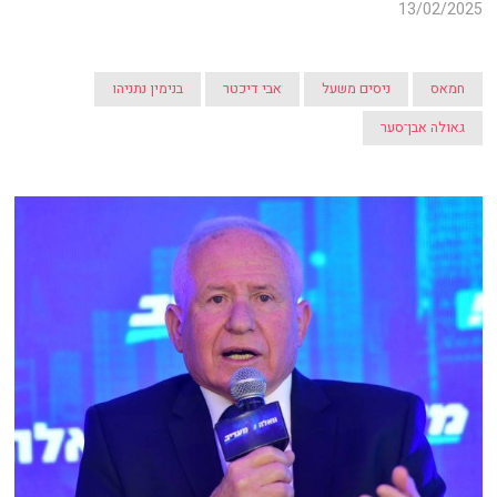
13/02/2025
חמאס
ניסים משעל
אבי דיכטר
בנימין נתניהו
גאולה אבן־סער