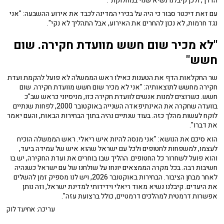
הדרך, ולכן קיבלנו נשיא שנוי במחלוקת".
עם זאת דיכטר סבור כי היה על בכירי המדינה לכבד את אירוע ההשבעה: "אני
נגד חרמות, לא נכון להחרים את האירוע, אבל התהליך לא נקי".
"לא מכיר שום חשש מוועדת חקירה. שום
חשש"
שר החקלאות הדף את הטענות כאילו ראש הממשלה לא פועל להקמת ועדת
חקירה מחשש לתוצאותיה: "אני לא מכיר שום חשש מוועדת חקירה. שום
חשש. כשרוצים למנות אנשים לוועדת חקירה כזו, מניסיוני כראש שב"כ
בוועדה שחקרה את האינתיפאדה השנייה באוקטובר 2000, לפחות שנתיים
לוקח לעשות מהלך כזה. בעוד שנתיים נהיה בתוך הבחירות הבאות, והעם יאמר
את דברו".
הוא סיכם את הנושא: "אני מנסה להיות איש ריאלי. ראש הממשלה הוכיח
לעצמו, למשפחות לחטופים ולכל עם ישראל שהוא איש של עמידה ביעד,
והוא פועל לשחרור כל החטופים. ההליך שבו בוחרים את ועדת החקירה, יש בו
חשיבות רבה. בכל מקרה הממצאים יונחו על שולחנו של עם ישראל כשנהיה
לאחר מבחן הציבור. הבחירות באוקטובר 2026, ויש לנו מספיק זמן להשלים
את היעדים. קיבלנו נשיא מאוד ריאלי וידידותי למדינת ישראל, וזה נותן
אפשרות דרמטית למהלכים דרמטיים, כולל ברצועת עזה".
עריכה: אחיעד לוק