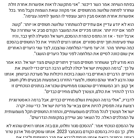
בפתח השיחה אמר השר דיכטר: "אני מתקשה לראות אפשרות אחרת זולת
שחרור לפחות שלושה מהחטופים. אני מקווה שאת השמות נקבל מחר. בכל
אפשרות אחרת חמאס מבין היטב שצפוי לו המשך לחימה עצימה".
הוא לא יודע עדיין אם עתידים להשתחרר שלושה חטופים או יותר: "קשה
לומר אם יהיו יותר. אנחנו מכירים את המשבר הקודם סביב אי שחרורה של
ארבל יהוד - אז זה נתפס כהפרת ההסכם, וישראל הפעילה לחץ כבד, והיו
שתי פעימות תוך ימים ספורים. אנחנו רוצים להחזיר את כל החטופים בהסכם
כמה שיותר מהר. זה יעד מיעדי המלחמה שהצבנו, לצד שני היעדים האחרים.
אין שום כוונה לסיים את המלחמה לפני שכל היעדים הושגו".
הוא מודע לכך ששחרור חטופים מצריך ויתורים קשים מצד ישראל. הוא אמר
על כך: "ברמה הטקטית ישראל יכולה לבלוע הרבה דברים כדי להשיג את
היעדים. הדברים האחרים בני השגה בזכות היכולות של מערכת הביטחון. אנחנו
שנה ורבע לאחר שהם נחטפו, ולצערי החזרנו באמצעות מבצעים חלק חשוב
אך קטן. רוב המשוחררים שהשגנו ממחישים שכנראה בנתונים הנוכחיים זו
הדרך להחזיר את כולם, ונצטרך לשלם מחירים כבדים".
לדבריו, "אולי ברמה הטקטית נשלם מחירים כבדים, אבל ברמה האסטרטגית
רצועת עזה תפסיק להיות איום צבאי על מדינת ישראל. כדי שזה יקרה
ישראל תצטרך לנהל מהלכים משמעותיים, והחזרת החטופים תקל משמעותית
על המהלכים האלה. כל השאר טוב שיידון במקומות הנדרשים".
על ההסכם הנוכחי אמר: "ההסכם סגור וחלוט, וגם בזה אנחנו רואים שהוא לא
חלק. כך גם היה בהסכם הקודם בנובמבר 2023. אנחנו עוסקים מול ארגון טרור
רצחני, ובסוגיה הזאת אנחנו מנסים להביא את מרב החטופים ולזרז את