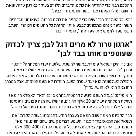
ההסכם הבא כדי להחזיר את כולם. הדברים תלויים בעיקר בארגון טרור, שאת
החשבון מולו ואיתו נסגור כשהחטופים יהיו בבית".
"יהיו כל השלבים הנדרשים כדי להחזיר את כולם הביתה. כשאנחנו מגדירים
משהו כיעד אנחנו מתכוונים לבצע אותו. החזרת כל החטופים הם יעד. השלב
השני נועד לממש את היעד הזה", הוסיף דיכטר.
"ארגון טרור לא מרים דגל לבן; צריך לבדוק
שעוטפים אותו בבד לבן"
אם כך, היכן ישראל עומדת באשר להשגת שלושת יעדי המלחמה? דיכטר
עדכן: "לגבי השמדת תשתיות הטרור הצבאיות, הוא נמצא בשלבים מאוד
מתקדמים של השגה, והוא היעד הכי מושג עד עכשיו במלחמה הזאת. מיטוט
היכולת השלטונית הוא יעד שטרם הושג. הוחזרו לא מעט חטופים, אבל במבחן
התוצאה הוא לא הושג עדיין".
הוא פירט: "בעזה השגנו פגיעה דרמטית בחמאס ובג'יהאד האסלאמי. מאז
תחילת המלחמה יש להם 20 אלף הרוגים, פי שלושה מזה פצועים, ותוסיפו
את כל אלה שבכלא. זה יעד שנמצא בשלבים מאוד מתקדמים של השגה".
חבר הקבינט מאמין שגם חמאס בעצמו מודע לתבוסתו בשדה הקרב: "אם
תשאל את חמאס בחדר סגור, תשמע דברים קשים שהם חווים. עד מאי,
המועד שבו היה ניתן לצאת למצרים, על פי נתוני הפת"ח 300-400 אלף
עזתים עזבו את הרצועה. אף אחד לא שמע על זה מילה. מאות אלפי עזתים