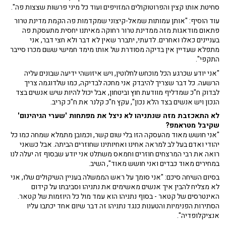
סחיטת אותו קצין והפרוטוקולים המזויפים ועוד כל מיני פרשות שצצות פה".
עוד הוסיף: "אותן עמותות שמאל-קיצוני שמקדמות פה הקמת מדינת טרור
פתאום מודאגות מזה ממדינת טרור רחוקה מאיתנו יחסית מתעסקת פה
בעניינים כאלו ואחרים. לדעתי, יתברר שאין לא דבר ולא חצי דבר, אני
מתפלא שעדיין אין בדיקה מסודרת של אותו מימד חמישי ששם מכרו סייבר
התקפי".
"אני יודע שכרגע הכל מוכחש לחלוטין, ויש איזושהי ידיעה שבונים עליה
הרשעה. כל דבר שצריך להיבדק אני מחכה לבדיקה, כמו שלדוגמה צריך
לבדוק ח"כ שמדליף מוודעת חוץ וביטחון, אבל יכול להיות שיש אנשים בצד
הנכון ויש אנשים בצד הלא נכון", עקץ ח"כ קלנר את ח"כ קריב.
לא התאכזבת מזה שנתניהו לא ניצל את מפתחות 'שערי הגיהינום'
שקיבל מטראמפ?
"אני חושש מאוד מהעסקה הזו בלי שום קשר, וכמובן מתמלא שמחה כמו כל
יהודי ואדם בעל לב למראה אחינו ואחיותינו שחוזרים הביתה. אבל כשאני
רואה את רבי המרצחים חוזרים וחמאס משתלט אני יודע שבסוף זה יעלה לנו
במחירים מאוד כבדים ואני חושש מאוד", השיב.
בסיום השיחה סיכם: "אני סומך על ראש הממשלה בעניין השיקולים שלו, אני
לא מצליח להבין איך אנשים מאשימים את נתניהו וסביבתו על קידום
האינטרסים של קטאר - בסוף נתניהו הוא עמד מול כל היוזמות של קטאר.
הסתירות הפנימיות והטענות כנגד נתניהו זה דבר שיום אחד יכתבו עליו
אנציקלופדיה".