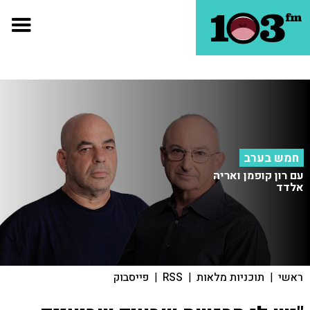
חמש בערב
עם רון קופמן ואריה
אלדד
ראשי
|
תוכניות מלאות
|
RSS
|
פייסבוק