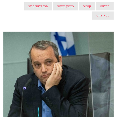
הדלפה
קטאר
בנימין נתניהו
הרב גלעד קריב
קטארגייט