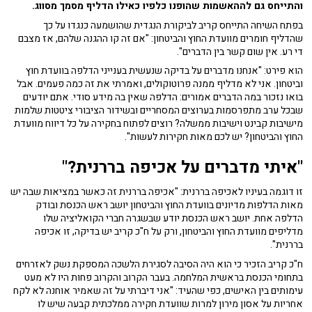
והתייחס גם לההאשמות שהופנו כלפיו כאילו הדליף מסמך מסווג.
בפתח השיחה התייחס קריב לביקורת הנגדית שהושמעה כנגדו על כך
שהדליף חומרים מוועדת החוץ והביטחון: "אם זה קו ההגנה שלהם, אז מצבם
די רע. אין שום קשר בין הדברים".
הוא פירט: "אנחנו מדברים על בדיקה שנעשית בענייני הדלפה בוועדת חוץ
וביטחון. אני לא מדליף ממנה פרוטוקולים, ואמרתי את זה כמה פעמים. אבל
בואו נזכור במה הדברים אמורים: הדלפה שאין בה מידע סודי. אתם יודעים
שבכל ערב מתפרסמות בערוצים המסחריים ובשידור הציבורי ציטטות שלמות
מישיבות קבינט וישיבות ממשלה? רוצים לפתוח בחקירה על כל דיווח מוועדת
החוץ והביטחון? יש לכם מאות חקירות לעשות".
"איתי מדברים על אכיפה בררנית?"
זו דוגמה בעיניו לאכיפה בררנית: "אכיפה בררנית זה כאשר במציאות שבה יש
מאות הדלפות מדיונים בוועדת החוץ והביטחון יושב ראש הכנסת ובודק
הדלפה אחת. יושב ראש הכנסת יודע שבשגרה חברי הקואליציה שלו
מדליפים מוועדת החוץ והביטחון, ורק על ח"כ קריב יש בדיקה, זו אכיפה
בררנית".
ח"כ קריב הזכיר כי הוא היה הסיבה לסגירת הלשכה המספקת נשק לאזרחים
בתחומי הכנסת בראשית המלחמה. בעבר הקרוב והקרוב פחות היו לא מעט
עימותים בין האישים, כפי שהעיד: "אני דיברתי על זה שאמיר אוחנה לא לקח
אחריות על אסון מירון למרות שוועדת חקירה ממלכתית קבעה שיש לו