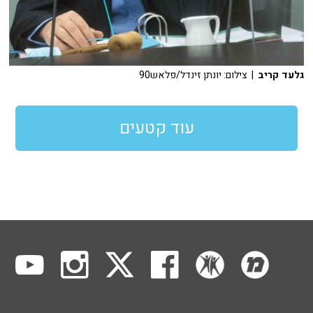
גלעד קריב
| צילום: יונתן זינדל/פלאש90
עוד קטעים