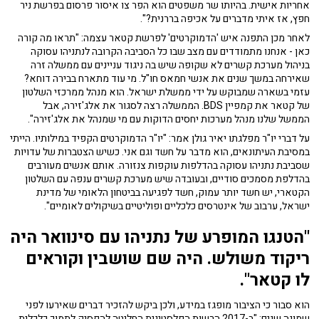
אחריות אישית. בהיותו שר משפטים הוא הפר צו איסור פרסום בפרשת ניר
חפץ, אז איתי מדברים על אכיפה בררנית?".
לאחר מכן התפנה איש 'הדמוקרטים' לפרשת קטאר עצמה: "תראו מה קורה
כאן - אנחנו מתמודדים עם מצב שבו כל הסביבה הקרובה לנתניהו עסוקה
בניהול מערכת קשרים לא שקופה שיש בה ניגוד עניינים עם ממשלה זרה
שאירחה במשך שנים את אנשי חמאס חו"ל. מי עוד מתארח בבירה דוחא?
עזמי בשארה שמבוקש על ידי ממשלת ישראל. הוא מנהל ממרכזי השלטון
של קטאר את קמפיין BDS. הממשלה רצה לסגור את אלג'זירה, אבל
הממשל שלנו מנהל מערכות יחסים הדוקות עם מי שמנהל את אלג'זירה".
על דברי יו"ר מפלגתו יאיר גולן אמר: "יו"ר הדמוקרטים הקפיד במילותיו. הייתי
במסיבת העיתונאים, הוא מדבר על חשד וגם אני. כשיש הצטברות של עדויות
שסביבת נתניהו עסוקה בהדלפות עוקפות צנזורה. אותם אנשים מעורבים
בהדלפת מסמכים סודיים, ובעובדה שיש מערכת קשרים ענפה עם השלטון
הקטארי, יש חשד יותר עמוק, חשד לפגיעה בביטחון הלאומי של מדינת
ישראל, ערבוב של אינטרסים כלכליים ופוליטיים בשיקולים לאומיים".
"הטנגו המופרע של נתניהו עם סינוואר היה
ריקוד משולש. היה שם שושבין וקוראים
לו קטאר".
הוא סבור כי הציבור מופגז במידע, ולכן ביקש להזכיר דברים שאירעו לפני
שמונה שנים: "ב-2017 הרשות הפלסטינית החליטה להפסיק לתמוך כלכלית