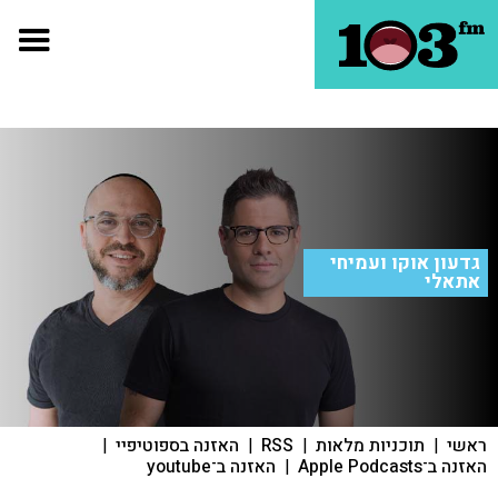
גדעון אוקו ועמיחי
אתאלי
ראשי
|
תוכניות מלאות
|
RSS
|
האזנה בספוטיפיי
|
האזנה ב־Apple Podcasts
|
האזנה ב־youtube