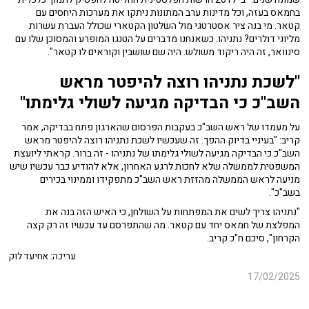
בחמאס בעזה, וכל מדינות ערב המתונות ניתקו את מערכות היחסים עם
קטאר. מי בנה ציר אסטרטגי מול השלטון הקטארי שכולל העברת עשרות
מליוני דולרים? נתניהו. כשאנחנו מדברים על הטנגו המופרע והמסוכן שלו עם
סינוואר, זה היה ריקוד משולש. היה שם שושבין וקוראים לו קטאר".
"לשכת נתניהו רוצה להיפטר מראש
השב"כ כי הבדיקה מגיעה לשולי גלימתו"
על מעמדו של ראש השב"כ בעקבות הפרסום שהארגון פתח בבדיקה, אמר
קריב: "בעיניי בדיוק ההפך. זה שעכשיו לשכת נתניהו רוצה להיפטר מראש
השב"כ כי הבדיקה מגיעה לשולי גלימתו של נתניהו - זה ברור. קראתי ליועצת
המשפטית לממשלה שלא לחכות לרגע האחרון, אלא להודיע כבר עכשיו שיש
מניעה לראש הממשלה מהזזת ראש השב"כ מתפקידו וממינוי בכירים
בשב"כ".
"נתניהו צריך לשים את המפתחות על השולחן, כי האיש הזה בנה את
המפלצת של חמאס יחד עם קטאר. מה שהתפרסם עד עכשיו זה רק קצה
הקרחון", סיכם ח"כ קריב.
עריכה: אחיעד לוק
17/02/2025