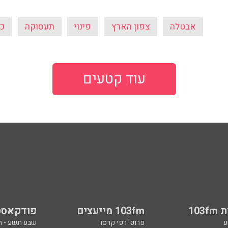
עוד קטעים
103
103fm מייעצים
פודקאסט
ע
פרופ' רפי קרסו
שבע תשע - 
ובן כספית
מיכל דליות
בן וינון, בקיצו
ל ואיל ברקוביץ'
ד"ר מאיה רוזמן
סג"ל וברקו -
ואלי אוחנה
הרב אפרים בן צבי
ספורט, בקיצו
שיחות לילה
שניים עד ארב