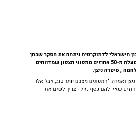
ון הישראלי לדמוקרטיה ניתחה את הסקר שבחן
את מצבם התעסוקתי והפיננסי של המפונים. "יש לנו למעלה מ-50 אחוזים ממפוני הצפון שמדווחים
מה", סיפרה ניצן.
יצן ואמרה: "המפונים מצבם יותר טוב, אבל אלו
רו ולא פונו, לא היו זכאים למענקים אנו רואים 35 אחוזים שאין להם כסף נזיל - צריך לשים את
לכלה