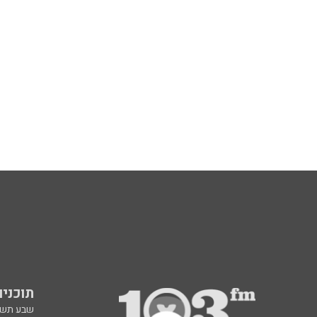
תוכניות fm
שבע תש
ינון מגל 
אראל סג"
ברק סרי 
גיא פלג