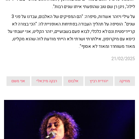
לילה', ניגן רן שם טוב שהופעתי איתו שנים רבות".
על עילי ויזהר אשדות, סיפרה: "הם המפיקים של האלבום, עבדנו על פני 3
שנים". הוסיפה על תהליך העבודה בפתיחות האופניית לה: "הכי בצורה לא
קרייריסטית וגם לא כלכלי, לבוא פעם בשבועיים, יזהר הקליט, אני ישבתי על
כיסא עם מיקרופון, אילתרתי ושרתי ולא הייתי מודעת לזה שהוא מקליט,
מאוד משוחרר ומאוד לא אסוף".
21/02/2025
מוזיקה
יהודית רביץ
אלבום
רבקה מיכאלי
אני משם