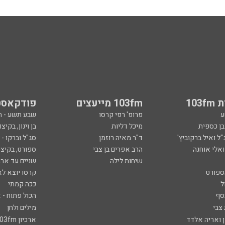
103
103fm מייעצים
פודקאסט
ע
פרופ' רפי קרסו
שבע תשע - 
ובן כספית
מיכל דליות
בן וינון, בקיצו
ל ואיל ברקוביץ'
ד"ר מאיה רוזמן
סג"ל וברקו -
ואלי אוחנה
הרב אפרים בן צבי
ספורט, בקיצו
שיחות לילה
שניים עד ארב
ספורט
קרסו יוצא לא
ל
ככה קמתי
סף
הכול פתוח - א
 צבי
מילים ולחן
ן ואריה אלדד
ארכיון 103fm