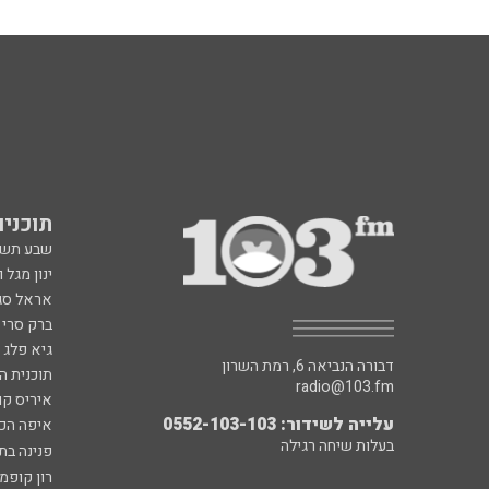
תוכניות fm
שבע תש
ינון מגל 
אראל סג"
ברק סרי 
גיא פלג
דבורה הנביאה 6, רמת השרון
תוכנית ה
radio@103.fm
איריס קו
עלייה לשידור: 0552-103-103
איפה הכ
בעלות שיחה רגילה
פנינה בת
רון קופמ