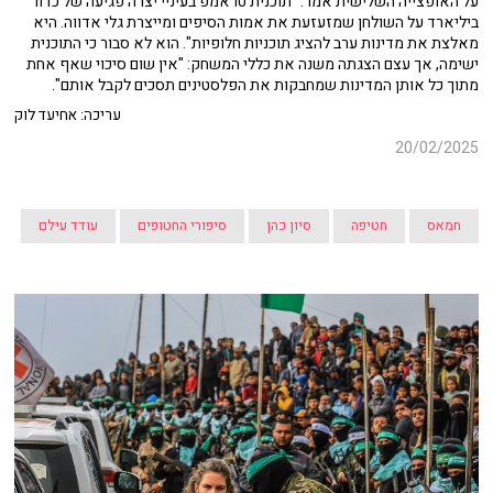
על האופצייה השלישית אמר: "תוכנית טראמפ בעיניי יצרה פגיעה של כדור
ביליארד על השולחן שמזעזעת את אמות הסיפים ומייצרת גלי אדווה. היא
מאלצת את מדינות ערב להציג תוכניות חלופיות". הוא לא סבור כי התוכנית
ישימה, אך עצם הצגתה משנה את כללי המשחק: "אין שום סיכוי שאף אחת
מתוך כל אותן המדינות שמחבקות את הפלסטינים תסכים לקבל אותם".
עריכה: אחיעד לוק
20/02/2025
חמאס
חטיפה
סיון כהן
סיפורי החטופים
עודד עילם