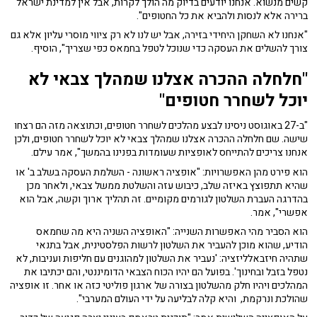
קשים מנשוא. אנחנו יודעים בדיוק מה הולך לקרות, אבל אין למדינת ישראל
ברירה אלא לנסות ולהביא את כל החטופים".
"אנחנו לא השחקן היחידי בזירה, אבל יש לנו לא רק ציווי מוסרי עליון אלא גם
צורך להשלים את העסקה כדי שנוכל לטפל בחמאס כפי שצריך", הוסיף.
"חלחלה ההכרה אצלנו שמהלך צבאי לא
יוכל לשחרר חטופים"
"ב-27 באוגוסט ניסינו לבצע מהלכים לשחרר חטופים, וכתוצאה מזה הם רצחו
שישה. שם חלחלה ההכרה אצלנו שמהלך צבאי לא יוכל לשחרר חטופים, ולכן
אנחנו צריכים להתייחס לאופציות שעומדות בפנינו בהמשך", אמר עילם.
הוא פירט מהן האפשרויות: "אופציה ראשונה - השלמת העסקה בשלב ב' או
שהיא תתפוצץ באיזה שלב, כיבוש עזה והשלטת ממשל צבאי, ולאחר מכן
בהדרגה העברת השלטון לגורמים מקומיים. זה תהליך ארוך וקשה, אבל הוא
אפשרי", אמר.
הוא הסביר מהי האפשרות השנייה: "האופציה השניה היא מה שחמאס
הודיע, שהוא מוכן להעביר את השלטון לרשות הפלסטינית, אבל בתנאי
שתהיה חיזבאלליזציה: 'נעביר את השלטון למהוגנים עם חליפות ועניבות, לא
נטפל בזבל ובחינוך'. בפועל הם יהיו הכוח הצבאי הדומיננטי, והם יכתיבו את
המהלכים ויהיו חלק מהשלטון בצורה של ארגון פוליטי כזה או אחר. זו אופציה
שהולכת ונרקמת, והיא קלה לבליעה על ידי העולם המערבי".