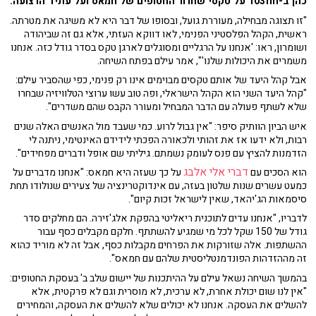
כהן ב-103fm על טקסי שחרור החטופים של חמאס ועל עתיד הרצועה.
"זו תצוגה מבחילה, מעוררת גועל, ובסופו של דבר היא לא משיגה את מטרתה.
ראשית, הקהל הפלסטיני הפנימי, לאו דווקא העזתי, אלא גם זה שביהודה
ושומרון, ראו: 'אנחנו על הרגליים ומסוגלים לארגן טקס בסדר גודל כזה. אנחנו
משמרים את היכולות שלנו'", אמר עילם בפתח השיחה.
אבל קהל היעד של אותם טקסים מבוימים אינו רק פנימי, כפי שהסביר עילם:
"קהל היעד השני הוא הקהל הישראלי, ופה טוב עשו ערוצי הטלוויזיה שבחרו
שלא לשתף פעולה עם הדבר המבחיל ומעורר הקבס שהם משדרים".
איש הביון הוותיק סיפר: "אין גבול לרוע. כמי שעבד מול האנשים האלה שנים
רבות, ולא ידעו אז את זהותי ולכאורה הפכתי לידידם האינטימי, ניתנה לי
הזדמנות להציץ עם פנס לעומק נשמתם. גיליתי שם אופל ודברים מפחידים".
דברי אלי אלבג
הוא הסכים עם
על כך שעזה היא חמאס: "אנחנו מדברים על
כמעט עשרים שנות שלטון בעזה, עם אינדוקטרינציה של צעירים שנולודו תחת
סיסמאות הג'יהאד, שאין לישראל זכות קיום".
לדבריו, "אנחנו עדים לתוכנית ריאליטי בהפקת אלג'זירה. הם מחלקים סדר
גודל של 150 שקל לכל מי שמגיע להשתתף. חלקם מקבלים כסף עבור
ההשתפות. אלה שזורקות את הפרחים מקבלות כסף, אבל זה לא מוריד כהוא
זה מההזדהות הפונדמנטליסטית שלהם עם חמאס".
בהמשך השיחה נשאל עילם על ההיתכנות של יישום שלב ב' בעסקת החטופים:
"אין לנו שום יכולת אחרת, לא ערכית, לא מוסרית וגם לא פרקטית, אלא
להשלים את העסקה. אנחנו לא יכולים שלא להשלים את העסקה, והמחירים