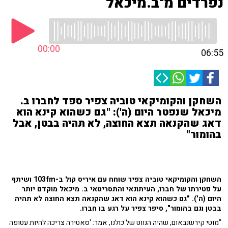
נפרדים מ־ב.מיכאל
00:00
06:55
השחקן והקומיקאי טוביה צפיר ספד לחברו ב.
מיכאל שנפטר היום (ה'): "גם כשהוא קינא הוא
דאג שהקנאה תצא החוצה, לא תהיה בבטן, אבל
בהומור"
השחקן והקומיקאי טוביה צפיר שוחח עם איריס קול ב-103fm ושיתף
על פטירתו של חברו, העיתונאי והתסריטאי ב. מיכאל מוקדם יותר
היום (ה'). "גם כשהוא קינא הוא דאג שהקנאה תצא החוצה לא תהיה
בבטן וגם בהומור", סיפר צפיר על רגע בו חברו.
"מוטי קירשנבאום, שהיה הנווט של כולנו, אמר: 'סאטירה צריכה להיות עטופה