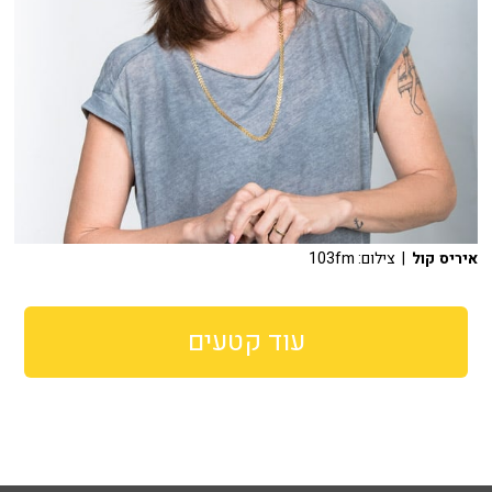
איריס קול
| צילום: 103fm
עוד קטעים