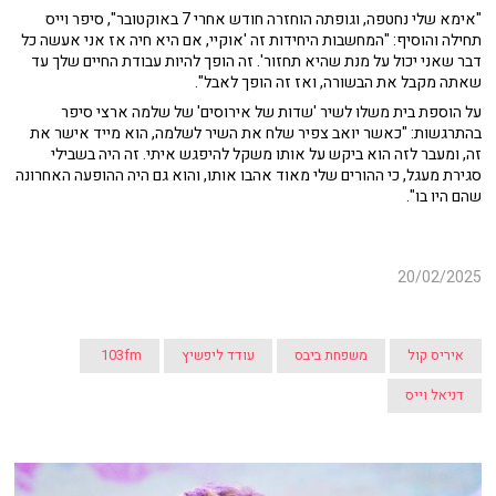
"אימא שלי נחטפה, וגופתה הוחזרה חודש אחרי 7 באוקטובר", סיפר וייס
תחילה והוסיף: "המחשבות היחידות זה 'אוקיי, אם היא חיה אז אני אעשה כל
דבר שאני יכול על מנת שהיא תחזור'. זה הופך להיות עבודת החיים שלך עד
שאתה מקבל את הבשורה, ואז זה הופך לאבל".
על הוספת בית משלו לשיר 'שדות של אירוסים' של שלמה ארצי סיפר
בהתרגשות: "כאשר יואב צפיר שלח את השיר לשלמה, הוא מייד אישר את
זה, ומעבר לזה הוא ביקש על אותו משקל להיפגש איתי. זה היה בשבילי
סגירת מעגל, כי ההורים שלי מאוד אהבו אותו, והוא גם היה ההופעה האחרונה
שהם היו בו".
20/02/2025
איריס קול
משפחת ביבס
עודד ליפשיץ
103fm
דניאל וייס