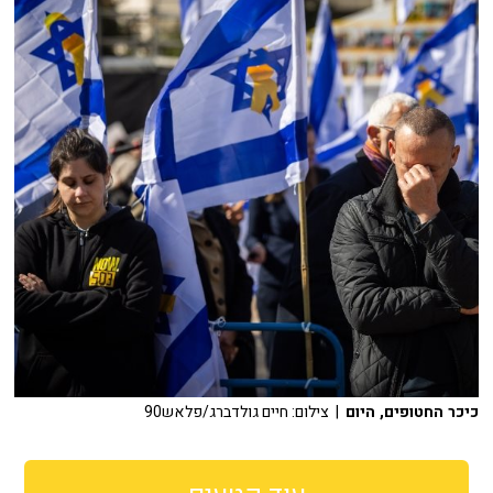
כיכר החטופים, היום
| צילום: חיים גולדברג/פלאש90