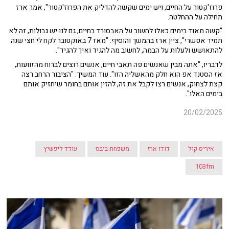
פרוז'קטור על החיים, ויש ימים שקשה להדליק את הפרוז'קטור", אמר ארז
תחילה על ההחלטה.
"קשה מאוד בימים כאלו לחשוב על האבסורד בחיים, גם לנו יש גבולות, זה לא
תמיד אפשרי", ציין ארז בהמשך והוסיף: "מאז 7 באוקטובר לקח לי חצי שנה
להתאושש ולעלות על הבמה, לחשוב מה להגיד ואיך להגיד".
לדבריו, "אתה מבין שאנשים פה תאבי חיים, אנשים רוצים לברוח מהזוועות,
אז הסטנד אפ הוא חלק מהאשליה הזו". עוד המשיך: "הציבור הרחב רצה
קצת לצחוק, אנשים רצו לקבל את זה, להזין אותם בחומר שיחזיק אותם
בימים האלו".
20/02/2025
איריס קול
דודו ארז
משפחת ביבס
עודד ליפשיץ
103fm