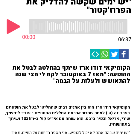
"יש ימים שקשה להדליק את
הפרוז'קטור"
00:00
06:37
הקומיקאי דודו ארז שיתף בהחלטה לבטל את
ההופעה: "מאז 7 באוקטובר לקח לי חצי שנה
להתאושש ולעלות על הבמה"
הקומיקאי דודו ארז הוא בין אמנים רבים שהחליטו לבטל את הופעתם
בערב זה (ה') לאחר שחרור ארבעת החללים החטופים - עודד ליפשיץ,
שירי, אריאל וכפיר ביבס. הוא שוחח עם איריס קול ב-103fm ושיתף
בתחושותיו.
"יש ימים שבהם אתה לא יכול להופיע, אני מספר בדיחות על החיים, מאיר