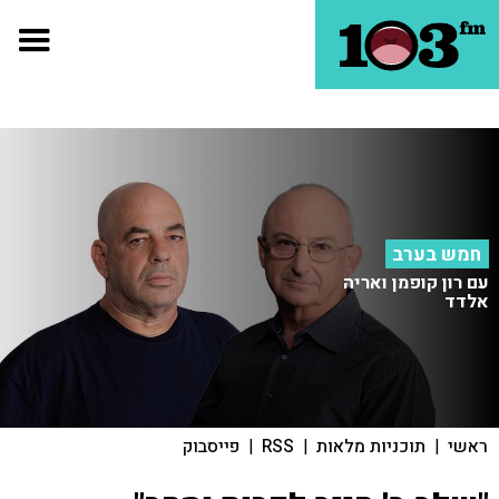
חמש בערב
עם רון קופמן ואריה
אלדד
ראשי
|
תוכניות מלאות
|
RSS
|
פייסבוק