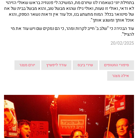
בתחילת יוני כשאמרו לנו שיורם מת, המשיכה לי פנטזיה בראש שאולי הזיהוי
לא ודאי, ואולי זו טעות, ואולי גילו שהוא מבשל טוב, והוא מבשל בבית של אח
של סינוואר בכלל. המוח מתעתע בנו, וכל עוד אין ודאות נשאר הספק, והוא
אוכל אותך ומשגע אותך".
עוד הבהירה כי "שלב ב' חייב לקרות ומהר, כי הם נמקים שם ויש עוד את מי
להציל".
20/02/2025
סיפורי החטופים
שירי ביבס
עודד ליפשיץ
יורם מצגר
אילה מצגר