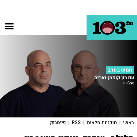
חמש בערב
עם רון קופמן ואריה
אלדד
ראשי
|
תוכניות מלאות
|
RSS
|
פייסבוק