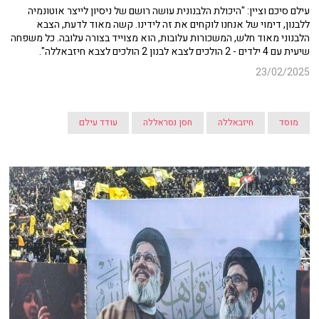
עילם סיכם וציין: "היכולת הלבנונית עושה רושם של ניסיון לייצר אוטונמיה
ללבנון, דימוי של אנחנו לוקחים את זה לידינו. קשה מאוד לדעת, הצבא
הלבנוני מאוד חלש, המשכורות עלובות, הוא מצוייד בצורה עלובה. כל משפחה
שיעית עם 4 ילדים - 2 הולכים לצבא לבנון 2 הולכים לצבא חיזבאללה".
23/02/2025
מוסד
חיזבאללה
חסן נסראללה
עודד עילם