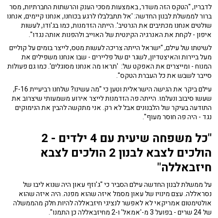
לדבריו, "הטקס הזה משדר, באמצעות מסכי הענק והרשתות החברתיות, מסר
ברור לממשלת לבנון החדשה: 'אל תתבלבלו לרגע בכוחנו, אנחנו קיימים, אנחנו
שולטים אנחנו מכתיבים את הנרטיב'. הייתה הזדמנות, כמו בג'ודו, לעשות
איפון - לקחת את האנרגיה הקינטית של האוייב ולהפנות אותה נגדו".
לשיטתו של עילם, "ישראל הייתה צריכה לעשות מטס, לייצר בומים על קוליים
מעל ביירות והאיצטדיון, לשגר ים של פליירים - שבו אנחנו משפילים את
המנוח - ומייצרים את האפקט של: 'תראו מה אנחנו מסוגלים'. כמו גם פעולות
סייבר לשבש את כל העברת הטקס".
עילם ביקר את הגישה הישראלית וטען כי "מה עשינו? שלחנו רביעיית F-16,
שעשו סיבוב ונעלמו. הייתה פה הזדמנות לייצר אירוע משמעותי שיצרוב את
התודעה בעיקר של הלבנונים אבל לא רק. אני מתקשה להבין את הנימוקים
נגד - היה פה חוסר מעוף".
"כל משפחה שיעית עם 4 ילדים - 2
הולכים לצבא לבנון 2 הולכים לצבא
חיזבאללה"
על ממשלת לבנון החדשה עילם הסביר כי "ג'וזף עאון היה שנוא ליבו של
נסראללה. עצם מינויו של עאון מסמל איזה שהוא מפנה. היה איזה שהוא
אולטימטום אמריקאי לא לאפשר לנציגי חיזבאללה להיות חלק מהממשלה
של 24 שרים - בפועל 3 מ-'אמאל' ו-2 מחיזבאללה כן התמנו".