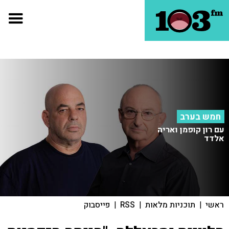
חמש בערב
עם רון קופמן ואריה
אלדד
ראשי
|
תוכניות מלאות
|
RSS
|
פייסבוק