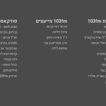
103
103fm מייעצים
פודקאסט
ע
פרופ' רפי קרסו
שבע תשע - 
ובן כספית
מיכל דליות
בן וינון, בקיצו
ל ואיל ברקוביץ'
ד"ר מאיה רוזמן
סג"ל וברקו -
ואלי אוחנה
הרב אפרים בן צבי
ספורט, בקיצו
שיחות לילה
שניים עד ארב
ספורט
קרסו יוצא לא
ל
ככה קמתי
סף
הכול פתוח - א
 צבי
מילים ולחן
ן ואריה אלדד
ארכיון 103fm