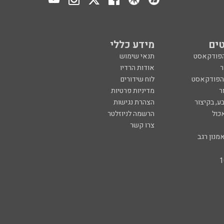
ים
מידע כללי
הפודקאסט
תנאי שימוש
ר
אודות הרדיו
 הפודקאסט
לוח שידורים
ר
מדיניות פרטיות
ע, בקיצור
הצהרת נגישות
כול
הרשמה לניוזלטר
צרו קשר
מנון רגב