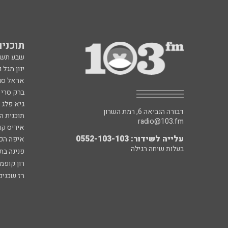
תוכניות fm
שבע תש
ינון מגל 
אראל סג"
ברק סרי 
גיא פלג
דבורה הנביאה 6, רמת השרון
תוכנית ה
radio@103.fm
איריס קו
עלייה לשידור: 0552-103-103
איפה הכ
בעלות שיחה רגילה
פנינה בת
רון קופמ
רז שכניק