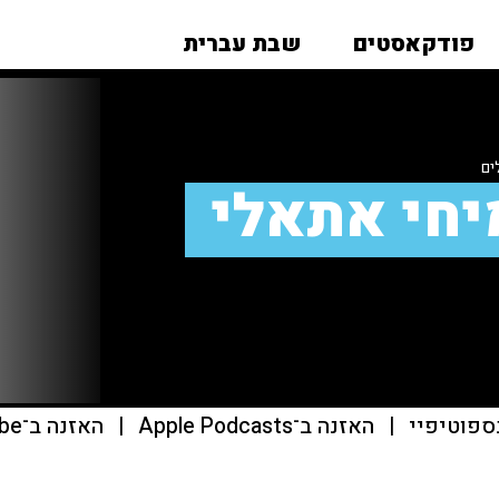
פודקאסטים
שבת עברית
ים
יחי אתאלי
ספוטיפיי
|
האזנה ב־Apple Podcasts
|
האזנה ב־youtube