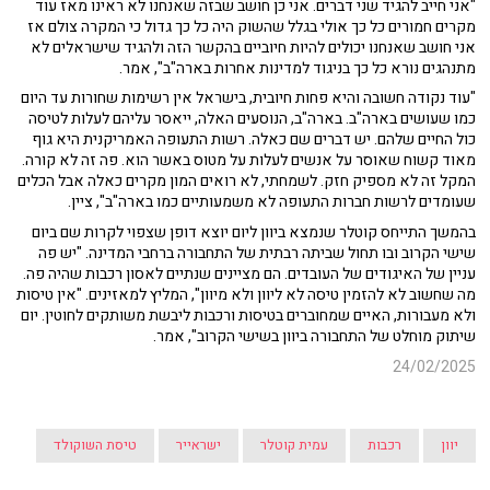
"אני חייב להגיד שני דברים. אני כן חושב שבזה שאנחנו לא ראינו מאז עוד
מקרים חמורים כל כך אולי בגלל שהשוק היה כל כך גדול כי המקרה צולם אז
אני חושב שאנחנו יכולים להיות חיוביים בהקשר הזה ולהגיד שישראלים לא
מתנהגים נורא כל כך בניגוד למדינות אחרות בארה"ב", אמר.
"עוד נקודה חשובה והיא פחות חיובית, בישראל אין רשימות שחורות עד היום
כמו שעושים בארה"ב. בארה"ב, הנוסעים האלה, ייאסר עליהם לעלות לטיסה
כול החיים שלהם. יש דברים שם כאלה. רשות התעופה האמריקנית היא גוף
מאוד קשוח שאוסר על אנשים לעלות על מטוס באשר הוא. פה זה לא קורה.
המקל זה לא מספיק חזק. לשמחתי, לא רואים המון מקרים כאלה אבל הכלים
שעומדים לרשות חברות התעופה לא משמעותיים כמו בארה"ב", ציין.
בהמשך התייחס קוטלר שנמצא ביוון ליום יוצא דופן שצפוי לקרות שם ביום
שישי הקרוב ובו תחול שביתה רבתית של התחבורה ברחבי המדינה. "יש פה
עניין של האיגודים של העובדים. הם מציינים שנתיים לאסון רכבות שהיה פה.
מה שחשוב לא להזמין טיסה לא ליוון ולא מיוון", המליץ למאזינים. "אין טיסות
ולא מעבורות, האיים שמחוברים בטיסות ורכבות ליבשת משותקים לחוטין. יום
שיתוק מוחלט של התחבורה ביוון בשישי הקרוב", אמר.
24/02/2025
יוון
רכבות
עמית קוטלר
ישראייר
טיסת השוקולד