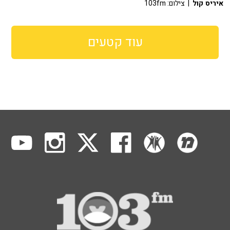
איריס קול
| צילום: 103fm
עוד קטעים