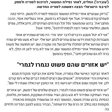
('עובדה') החליט, לאחר נפילת המשטר, להיכנס לסוריה ולספק
לציבור הישראלי הצצה ראשונה לסוריה החדשה.
"בדיוק שבועיים אחרי נפילת המשטר נכנסתי לסוריה לדמשק. הייתי כמה
פעמים קודם בסוריה אבל אף פעם לא בדמשק, אזור בשליטת אסד, הרבה
מוחבראת'. ברגע שהמשטר נפל וכל הגורמים העוינים לנו, חיזבאללה, עפים
משם, החלטתי שאני רוצה לנסות להיכנס", סיפר אנגל.
"אני לא יכול מטבע הדברים לדבר יותר מדי. היו סורים שמכירים אותי
מעבודות קודמות וידעו שהם עוזרים לכתב ישראלי. יש לא מעט סורים שהיו
רוצים שהישראלים יסתכלו עליהם ועל מה שקורה שם. יש תחושה של משהו
חדש שמתחיל אחרי נפילת המשטר שם, זה עוד לא ברור לאן זה הולך, לא
ברור לנו גם שהכיוון חיובי", הוסיף בהמשך.
"יש אזורים שהם פשוט נגמרו לגמרי"
לאחר הביקור האישי שלו בסוריה, אנגל סיכם את הביקור מנקודת מבטו
האישית והדי אופטימית: "אנשים שם רוצים לנסות דברים שלא ניסו קודם
לכן. אני מקווה שגם אצלנו יש גישה כזו. אז כמובן יש כאלה שעזרו לי שם".
"יש אזורים שהם פשוט נגמרו לגמרי, רובעים שלמים של דמשק. יש אזורים
בעיר העתיקה שפירור לא נגע בהם, העיר עומדת ושוקקת, מסעדות, מלונות,
כנסיות. ברגע שהיה משטר, המשטר הוא זה שהשמיד מקומות מהאוויר.
מקומות כמו בחלב זה הרס של הירושימה", הבהיר בנוגע למצב המדינה ולחיים
בה.