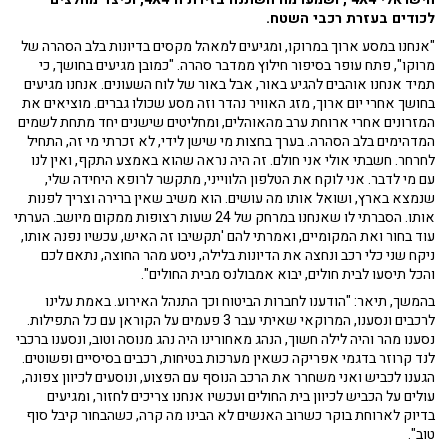
לכודים בעזרת רכבי השטח.
"אנחנו במסע ארוך במרוקו, ומגיעים למאהל מקסים בדיונות בלב הסהרה של
מרוקו", פתח עופר בסיפור חילוץ ממדבר סהרה. "כמובן מגיעים בחושך, כי
תמיד אנחנו אוהבים להגיע באור, אבל באור של לוח השעונים. אנחנו מגיעים
בחושך אחרי יום ארוך, מזג האוויר נהדר וזה מסע שכולו גברים. מוציאים את
המזרונים אחרי ארוחת ערב מהאוהלים, ומחליטים שישנים יחד מתחת לשמים
המדהימים בלב הסהרה. בערך בחצות מי שישן לידי, לא זכרתי מי זה, התחיל
לחרחר. חשבתי אולי אני חולם. זה היה נראה שהוא באמצע התקף, ואין לנו
עם מי לדבר. אני לוקח את הטלפון הלווייני, מתקשר לרופא היחידה שלי,
שנמצא בארץ, ושואל אותו מה עושים. הוא משיב שאין ברירה וצריך לפנות
אותו. הסברתי לו שאנחנו במרחק של 24 שעות רצופות ממקום מיושב. הערתי
עוד בחור ואת המקומיים, ואמרתי להם 'תקשיבו זה האיש, עכשיו נפנה אותו,
ניקח שני כלי רכב ונחצה את הדיונות בלילה, ניסע מהר החוצה, נתאם לכם
והכל תיסעו לבית חולים, יבוא אמבולנס מבית החולים".
בהמשך, תיאר: "הודענו לחברות הביטוח וכך התנהל האירוע. באמת עלינו
לרכבים ונסענו, המרוקאי שאיתי עבר 3 פעמים על הקוראן עם כל התפילות.
נסענו מהר והיה לילה חשוך, הנהג מאחורינו היה נהג מנוסה וטוב, ונסענו ברכבי
לנד קרוזר בדגמי אפריקה כשאין מערכות בטיחות, רכבים בסיסיים ופשוטים.
הגענו לכביש ואני משחרר את הרכב הנוסף עם הפצוע, ונוסעים לכיוון צפונה,
עולים על הכביש לכיוון בית החולים ועכשיו אנחנו צריכים לחזור, ומגיעים
בדיוק לארוחת בוקר כשרוב האנשים לא הבינו מה קרה, כשהבחור קיבל סוף
טוב".