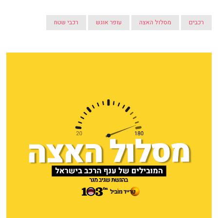
רכבים
מסלול האצה
עופר אוגש
רכבי שטח