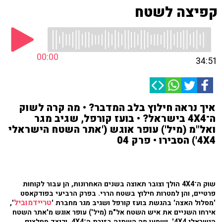
קפיצה לשטח
00:00
34:51
איך נראה חילוץ בלב המדבר? • מה קרה לשוק
ה־4X4 בישראל? • בועז קורפל, שגיב מגר
ואל"מ (מיל') עופר אוגש ('אתר השטח הישראלי
4X4') הסבירו • פרק 04
שוק ה־4X4 הולך וצובר תאוצה בשנים האחרונות, הן עבור לקוחות
פרטיים, והן למטרות חילוץ בשטח הררי. בפרק הרביעי בפודקאסט
טריידמוביל
'מסלול האצה' בהגשת בועז קורפל ושגיב מגר מחברת '
',
אירחו השניים את איש השטח אל"מ (מיל') עופר אוגש מ'אתר השטח
הישראלי 4X4', ושמעו מה השתנה בזירת ה־4X4, וכיצד מחלצים