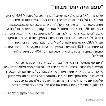
"פעם היה יותר מבחר"
על טרנד ה־4X4 בישראל, אמר שגיב: "הטרנד הזה של לעבור ל־4X4 לא היה
תמיד בישראל, הרבה שנים זה היה די רדום. בשנים האחרונות נכנסים עוד
מותגים כמו הפורד ברונקו ואחרים". "דווקא יש הרבה דברים שהצטמצמו,
כלומר אני 28 שנים בתחום ופעם כל אחד היה קונה, והיה יותר מבחר", הודה
אוגש. "היום נשארה טויוטה לנד רובר, וג'יפ ברונקו. מצד אחד, השוק היה יותר
רחב וגדול כי כל אחד היה קונה פג'רו לצורך העניין, היום זה השתנה והמיקוד
עבר ל־SUV, ואז אנשים אומרים 'יש לי ג'יפ'. מצד שני, התרחבו מאוד
הג'יפונים שהם 4X4, כשלצורך העניין היום היינו בהשקה של הדאסטר החדש,
סובארו שמובילה בתחום, הגא'קו נכנס עם הנעה 4X4 ועם מעט יכולות
שבילים".
"היום אני מסתכל דרך הארנק", הבהיר. "מבחינתי מה שמדבר זה חלק
מהציבור עם החור שבגרוש. כשאתה יכול לעשות שטח סביר פלוס עם דאצ'יה
או סוזוקי ג'ימני או איזושהי ויטרה, אז איכשהו תוכל לחיות עם זה וזה בסדר
כי זה גם משמש אותך ביום יום. ברגע שאתה עולה למכוניות של חצי מיליון
פלוס, והיום טויוטה לנד קרוזר זה חצי מיליון פלוס ולא מה שהיה פעם
לדוגמה, מי שיכול באמת לעשות את הוא מי שהאמצעים נמצאים בכיסו".
עריכה: עומר אוקון ומיכל קדוש
30/06/2025