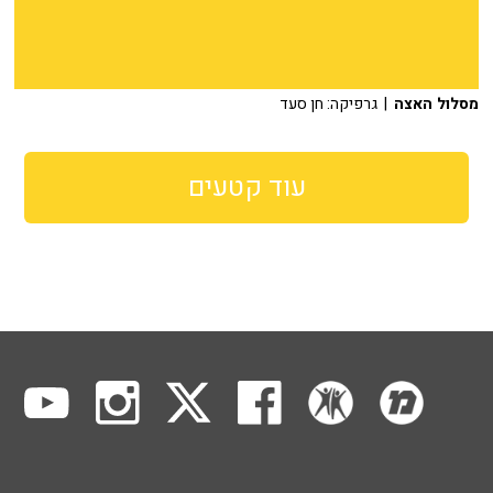
מסלול האצה
| גרפיקה: חן סעד
עוד קטעים