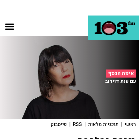
איפה הכסף
עם ענת דוידוב
ראשי
|
תוכניות מלאות
|
RSS
|
פייסבוק