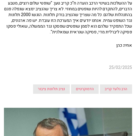
על ההשלכות בשינוי הרכב הועדה ח"כ קריב טען: "שופטי שלום רוצים, מטבע
הדברים, להתקדם להיות שופטים במחוזי. לא צריך שהנציב ימצא שנפלה פגם
בהתנהלות שלהם. כל מה שצריך שהנציב בודק תלונות. הוגשו 2000 תלונות
נגד השופט עמית. אנחנו יודעים איך המערכת הזו עובדת. יש פה ארגונים,
שכל התפקיד שלהם הוא לסמן שופטים שפסקו נגד הממשלה, שאולי פסקו
פסיקה ליברלית מדי, פסיקה שנראית שמאלנית".
אחיה כהן
25/02/2025
הרב גלעד קריב
הדמוקרטים
נציב תלונות ציבור