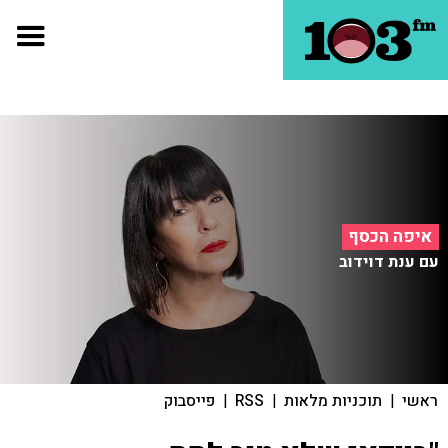
איפה הכסף
עם ענת דוידוב
ראשי
|
תוכניות מלאות
|
RSS
|
פייסבוק