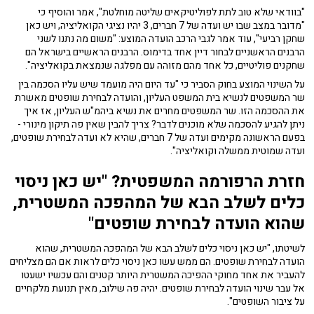
"בוודאי שלא טוב לתת לפוליטיקאים שליטה מוחלטת", אמר והוסיף כי
"מדובר במצב שבו יש ועדה של 7 חברים, 3 יהיו נציגי הקואליציה, ויש כאן
שחקן רביעי", עוד אמר לגבי הרכב הועדה המוצע: "משום מה נתנו לשני
הרבנים הראשניים לבחור דיין אחד בדימוס. הרבנים הראשיים בישראל הם
שחקנים פוליטיים, כל אחד מהם מזוהה עם מפלגה שנמצאת בקואליציה".
על השינוי המוצע בחוק הסביר כי "עד היום היה מועמד שיש עליו הסכמה בין
שר המשפטים לנשיא בית המשפט העליון, והועדה לבחירת שופטים מאשרת
את ההסכמה הזו. שר המשפטים מחרים את נשיא ביהמ"ש העליון, אז איך
ניתן להגיע להסכמה שלא מוכנים לדבר? צריך להבין שאין פה תיקון מינורי -
בפעם הראשונה מקימים ועדה של 7 חברים, שהיא לא ועדה לבחירת שופטים,
ועדה שמוטית ממשלה וקואליציה".
חזרת הרפורמה המשפטית? "יש כאן ניסוי
כלים לשלב הבא של המהפכה המשטרית,
שהוא הועדה לבחירת שופטים"
לשיטתו, "יש כאן ניסוי כלים לשלב הבא של המהפכה המשטרית, שהוא
הועדה לבחירת שופטים. הם ממש עשו כאן ניסוי כלים לראות אם הם מצליחים
להעביר את אחד מחוקי ההפיכה המשטרית היותר קטנים והם עכשיו ישעטו
אל עבר שינוי הועדה לבחירת שופטים. יהיה פה שילוב, מאין תנועת מלקחיים
על ציבור השופטים".