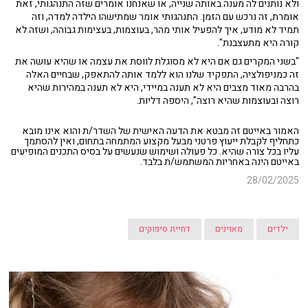
ולא נותנים לה מענה באותה שנייה, או שאנחנו אומרים שזה התנהגותי, זאת
אומרת, זה נרכש עם הזמן. התנהגותי אומר שמתישהו הילדה למדה, וזה
תמיד לא מודע, איך להפעיל אותי מהר, בעוצמות, בעצימות גבוהה, ושזה לא
קורה היא מתעצבנת".
"בשני המקרים גם אם היא לא מסוגלת לווסת את עצמה או שהיא עושה את
זה כמניפולציה, התפקיד שלנו הוא ללמד אותה להתאפק, שבחיים האלה
בהרבה מאוד מצבים היא לא תענה במיידי, היא לא תענה במהירות שהיא
רוצה ובעוצמות שהיא רוצה", היספה דליות.
האמור באייטם זה מבטא את הדעה האישית של השדר/ת והוא אינו מובא
כתחליף לקבלת ייעוץ פרטני מבעל מקצוע המתמחה בתחום, ואין להסתמך
עליו בכל צורה שהיא. כל פעולה ושימוש שנעשים על בסיס התכנים המופיעים
באייטם הינה באחריות המשתמש/ת בלבד.
28/02/2025
ילדים
מאזינים
דחיית סיפוקים