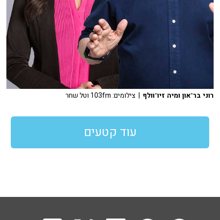
רוני בר־און ומיה זיו־וולף
| צילומים: 103fm וטל שחר
עוד קטעים