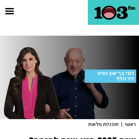
רוני בר־און ומיה
זיו־וולף
ראשי
|
תוכניות מלאות