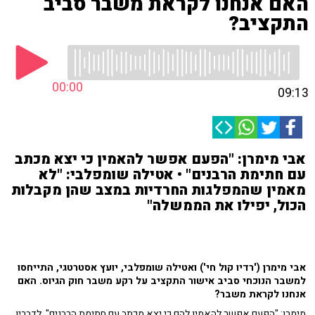
האם אנחנו לקראת משבר סביב
התקציב?
00:00
09:13
אבי מימרן: "הפעם אפשר להאמין כי יצא מכתב
עם חתימת הרבנים" • אטילה שומפלבי: "לא
מאמין שהמפלגות החרדיות במצב שהן מקבלות
הכול, יפילו את הממשלה"
אבי מימרן ('רדיו קול חי') ואטילה שומפלבי, יועץ אסטרטגי, התייחסו
למשבר הנוכחי סביב אישור התקציב על רקע משבר חוק הגיוס. האם
אנחנו לקראת משבר?
מימרן: "הפעם אפשר להאמין להם כי יצא מכתב עם חתימת הרבנים". לדבריו,