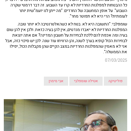
כל ההבטחות למפלגות החרדיות לא קרו עד השבוע. זה דבר דרמטי שקרה
השבוע". על אופן המחשבה של החרדים: "מה ייתן לנו יועמ"שית יותר
לעומתית? הרי היא לא תפוטר מחר".
שומפלבי: "התשובה היא לא. בטח לא כשהאלטרנטיבה לא יותר טובה.
המפלגות החרדיות לא יאבדו מנדטים, אין להן בעיה כזאת. ולכן אין להן שום
בעיה ומה אכפת להם ללכת לבחירות על חשבון המדינה? אם אתה יוצאת
לבחירות הכול קופא בערך לשנה, והן הרוויחו עוד שנה. לכן יש סיכוי כזה, אבל
אני לא מאמין שהמפלגות החרדיות במצב הקיים שהן מקבלות הכול, יפילו
את הממשלה".
07/03/2025
פוליטיקה
אטילה שומפלבי
אבי מימרן