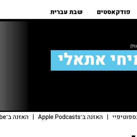
פודקאסטים
שבת עברית
ולן
יחי אתאלי
ספוטיפיי
|
האזנה ב־Apple Podcasts
|
האזנה ב־youtube