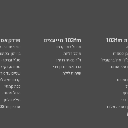
103
103fm מייעצים
פודקאסט
ע
פרופ' רפי קרסו
שבע תשע - 
ובן כספית
מיכל דליות
בן וינון, בקיצו
ל ואיל ברקוביץ'
ד"ר מאיה רוזמן
סג"ל וברקו -
ואלי אוחנה
הרב אפרים בן צבי
ספורט, בקיצו
שיחות לילה
שניים עד ארב
ספורט
קרסו יוצא לא
ל
ככה קמתי
סף
הכול פתוח - א
 צבי
מילים ולחן
ן ואריה אלדד
ארכיון 103fm