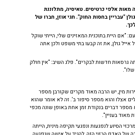
 מאות אלפי כרטיסים. טאיסיה, מתלוננת
 "עבריין בחסות החוק". חגי אוזן, חברו של
לכך.
ם: "אם היית בתוכנית המאזינים שלי, הייתי שוקל
אייל גולן, את זה קבעו בתי משפט ולכן אתה
תה גרסאות חדשות לבקרים". פלג השיב: "אין חולק
שלו".
ירות מין, יש הרבה מאוד מקרים שקורבן מספר
ם אצלו והוא מספר סיפור ב'. זה לא אומר שהוא
 מספר דברים בנקודת זמן אחת באופן שונה מכפי
מאוד בעניין".
כזי הסיוע לנפגעות ונפגעי תקיפה מינית, הייתה
בה של האדם הבזוי הזה, להגיד על אישה שנפגעה