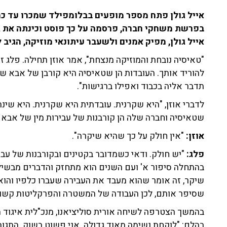
אייל גולן פתח מספר מופעים בבלומפילד שמכרו עד כה
בפרשת משחקי חברה, פרסמה על כך פוסט וכינתה את גולן
אייל גולן, מפיק אמנים ולשעבר עיתונאי מוזיקה, הגיב 
"טאיסיה נובחת והמוזיקה מנצחת", אמר אוזן תחילה. פלג זע
להוריד אותך. העובדות הן שטאיסיה היא קורבן של אבא של 
תדבר אליה בכבוד ואפילו ברגישות".
לדברי אוזן, "היא שקרנית. עובדתית היא שקרנית. היא שינ
שטאיסיה וחברה שלה הן קורבנות של עבירות מין של אבא 
אוזן:
"אין חולק על כך שהיא שיקרה".
פלג:
"יש חולק. ודאי כשמדובר בקטינים ובקורבנות של עב
בהתחלה סיפור א' ועם השנים הוא מתחזק והדברים מבשילי
שיקר, זה אומר שהוא מעבד את העבירה שעברו כלפיו והוא
שסיפר אותם, לכן העבודה של המשטרה והפרקליטות קשות 
בהמשך הצטרפה לשיחה אורית סוליציאנו, מנכ"לית איגוד מר
בהלם: "לוקחת נשימה מאוד גדולה. אני פשוט בשוק. התגו