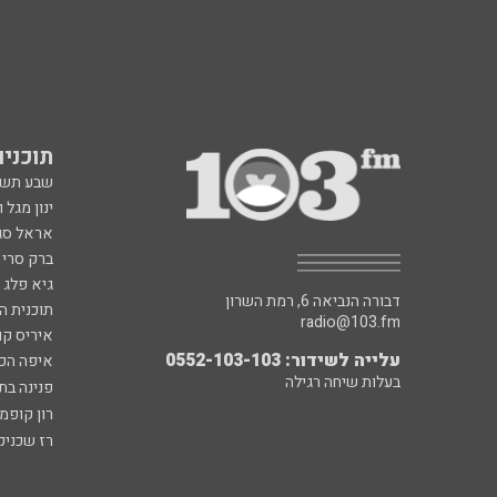
תוכניות fm
שבע תש
ינון מגל 
אראל סג"
ברק סרי 
גיא פלג
דבורה הנביאה 6, רמת השרון
תוכנית ה
radio@103.fm
איריס קו
עלייה לשידור: 0552-103-103
איפה הכ
בעלות שיחה רגילה
פנינה בת
רון קופמ
רז שכניק