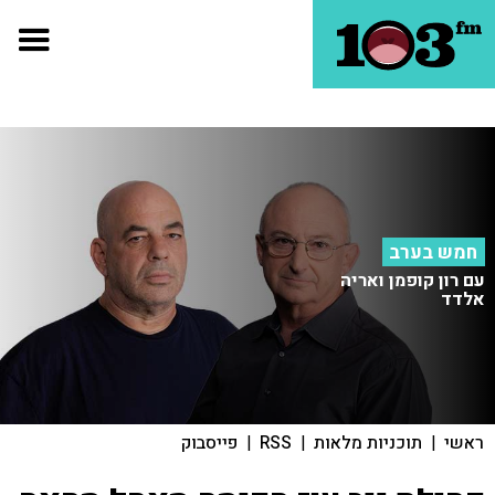
חמש בערב
עם רון קופמן ואריה
אלדד
ראשי
|
תוכניות מלאות
|
RSS
|
פייסבוק