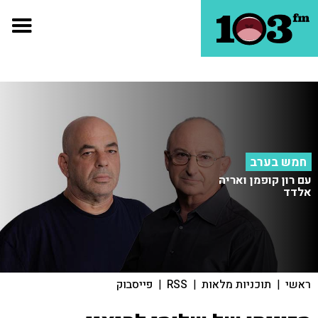
חמש בערב
עם רון קופמן ואריה
אלדד
ראשי
|
תוכניות מלאות
|
RSS
|
פייסבוק