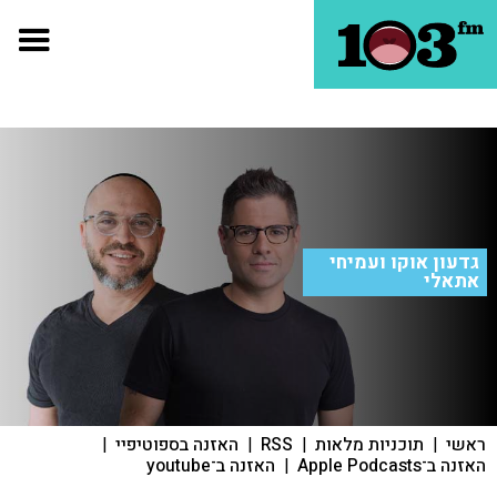
גדעון אוקו ועמיחי
אתאלי
ראשי
|
תוכניות מלאות
|
RSS
|
האזנה בספוטיפיי
|
האזנה ב־Apple Podcasts
|
האזנה ב־youtube