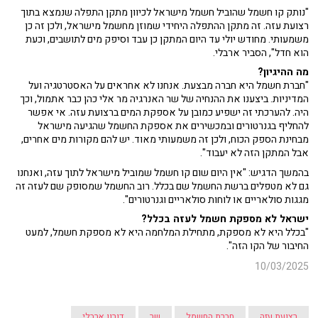
"נותק קו חשמל שהוביל חשמל מישראל לכיוון מתקן התפלה שנמצא בתוך
רצועת עזה. זה מתקן ההתפלה היחידי שמוזן מחשמל מישראל, ולכן זה כן
משמעותי. מחודש יולי עד היום המתקן כן עבד וסיפק מים לתושבים, וכעת
הוא חדל", הסביר ארבלי.
מה ההיגיון?
"חברת חשמל היא חברה מבצעת. אנחנו לא אחראים על האסטרטגיה ועל
המדיניות. ביצענו את ההנחיה של שר האנרגיה מר אלי כהן כבר אתמול, וכך
היה. להערכתי זה ישפיע כמובן על אספקת המים ברצועת עזה. אי אפשר
להחליף בגנרטורים ובמכשירים את אספקת החשמל שהגיעה מישראל
מבחינת הספק הכוח, ולכן זה משמעותי מאוד. יש להם מקורות מים אחרים,
אבל המתקן הזה לא יעבוד".
בהמשך הדגיש: "אין היום שום קו חשמל שמוביל מישראל לתוך עזה, ואנחנו
גם לא מטפלים ברשת החשמל שם בכלל. רוב החשמל שמסופק שם לעזה זה
מגגות סולאריים או לוחות סולאריים וגנרטורים".
ישראל לא מספקת חשמל לעזה בכלל?
"בכלל היא לא מספקת, מתחילת המלחמה היא לא מספקת חשמל, למעט
החיבור של הקו הזה".
10/03/2025
רצועת עזה
חברת החשמל
שר
דורון ארבלי