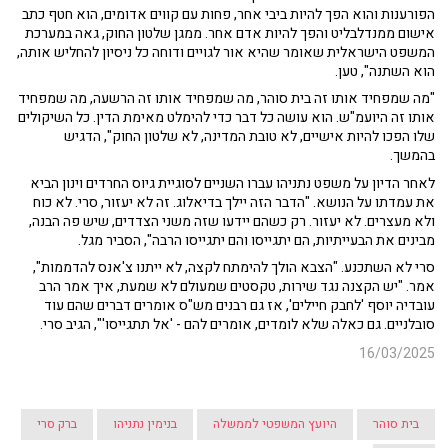
הפורענות והוא הפך להיות ביבי אחר, פחות עם קווים אדומים, הוא חטף כתב
אישום ממנדלבליט והפך להיות אדם אחר. ממגן שלטון החוק, גאה במערכת
המשפט הישראלית שאומר שהיא אור לגויים ודוחה כל ניסיון להחליש אותה,
הוא השתנה", טען.
"מה שמפחיד אותו זה בית סוהר, מה שמפחיד אותו זה הרשעה, מה שמפחיד
אותו זה היועמ"ש. הוא עושה כל דבר כדי להימלט מאימת הדין. כל השיקולים
שלו הפכו להיות אישיים, לא טובת המדינה, לא שלטון החוק", הדגיש
בהמשך.
לאחר הדיון על משפט נתניהו עברו השניים לסוגיית גיוס החרדים וינון הביא
את עמדתו על הנושא. "הדבר הזה יילך בדיאלוג. זה לא יעזור, סרי. לא כוח
ולא מעצרים. לא יעזור. רק כשהם יידעו שזה משני הצדדים, שיש פה הבנה,
מבינים את הבעייתיות, הם יתגייסו והם יתגייסו הרבה", הסביר מגל.
סרי לא השתכנע. "הצבא הולך להימתח לקצה, לא ייתנו צ'אנס להדממות",
אמר. "יש הקצנה נגד שירות, טקסטים שמעולם לא שמעת, איך אמר הרב
עובדיה יוסף 'לחבק חיילים', אז גם רבנים מש"ס אומרים דברים שהם עוד
סובלניים. גם כאלה שלא לומדים, אומרים להם - 'אל תתגייסו'", הגיב סרי.
16/03/2025
בית סוהר
היועץ המשפטי לממשלה
בנימין נתניהו
ברק סרי