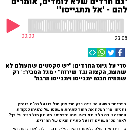
"גם חרדים שלא לומדים, אומרים
להם - 'אל תתגייסו'"
00:00
23:08
סרי על גיוס החרדים: "יש טקסטים שמעולם לא
שמעת, הקצנה נגד שירות" • מגל הסביר: "רק
שתהיה הבנה יתגייסו ויתגייסו הרבה"
בפתיחת השעה השנייה ברק סרי וינון מגל דנו על רה"מ בנימין
נתניהו. סרי העלה את מועד פתיחת משפטו של נתניהו כנקודת
המפנה שבה חל שינוי באישיותו ובדמותו. מה ינון מגל הגיב על כך?
לאחר מכן השניים דנו על סוגיית הגיוס של החרדים.
סרי דיבר על ההחלטה לפתוח בחקירה פלילית נגד רה"מ. "שם נזרעו זרעי