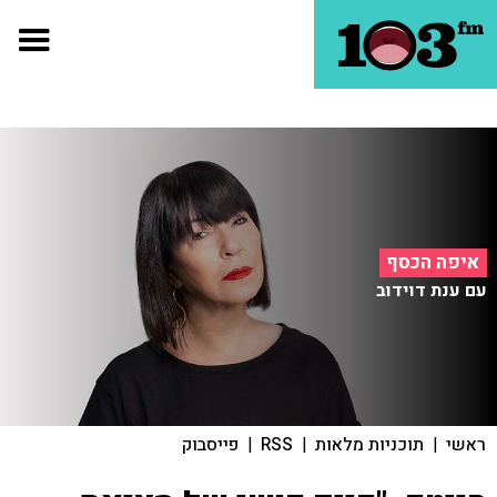
איפה הכסף
עם ענת דוידוב
ראשי
|
תוכניות מלאות
|
RSS
|
פייסבוק