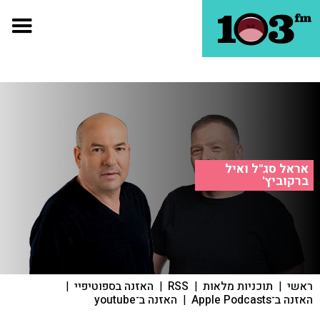
אראל סג"ל ואיל
ברקוביץ'
ראשי
|
תוכניות מלאות
|
RSS
|
האזנה בספוטיפיי
|
האזנה ב־Apple Podcasts
|
האזנה ב־youtube