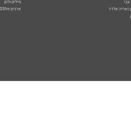
 צבי
מילים ולחן
ן ואריה אלדד
ארכיון 103fm