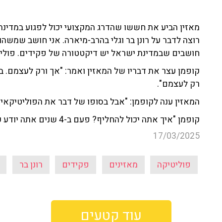
מאזין הביע את חששו שהדרג המקצועי יכול לפגוע במדינת י
רוצה לדבר על רונן בר וגלי בהרב-מיארה. אני חושב שמשהו 
חושבים שבמדינת ישראל יש דיקטטורה של פקידים. פוליט
קופמן עצר את דבריו של המאזין ואמר: "אך ורק לעצמם. 
רק לעצמם".
המאזין ענה לקופמן: "אבל בסופו של דבר את הפוליטיקאי א
קופמן "איך אתה יכול להחליף? פעם ב-4 שנים אתה יודע כמה נזק הם יכולים לעשות?".
17/03/2025
פוליטיקה
מאזינים
פקידים
רונן בר
עוד קטעים