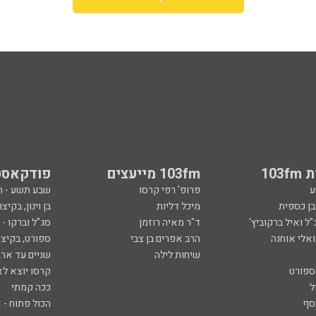
103
103fm מייעצים
פודקאסט
ע
פרופ' רפי קרסו
שבע תשע - 
ובן כספית
מיכל דליות
בן וינון, בקיצו
ל ואיל ברקוביץ'
ד"ר מאיה רוזמן
סג"ל וברקו -
ואלי אוחנה
הרב אפרים בן צבי
ספורט, בקיצו
שיחות לילה
שניים עד ארב
ספורט
קרסו יוצא לא
ל
ככה קמתי
סף
הכול פתוח - א