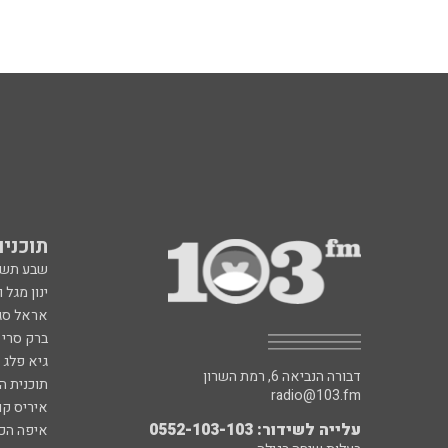
תוכניות fm
שבע תש
ינון מגל 
אראל סג"
ברק סרי 
גיא פלג
דבורה הנביאה 6, רמת השרון
תוכנית ה
radio@103.fm
איריס קו
עלייה לשידור: 0552-103-103
איפה הכ