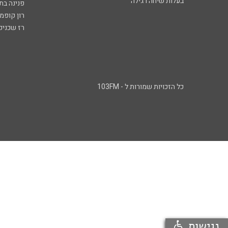
בעלות שיחה רגילה
פנינה בת
רון קופמ
רז שכניק
כל הזכויות שמורות ל - 103FM
נגישות