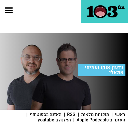
גדעון אוקו ועמיחי
אתאלי
ראשי
|
תוכניות מלאות
|
RSS
|
האזנה בספוטיפיי
|
האזנה ב־Apple Podcasts
|
האזנה ב־youtube