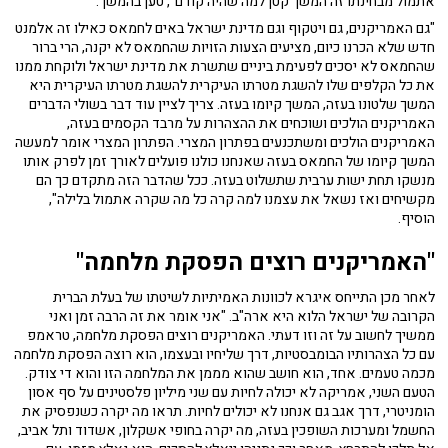
אתמול מבחינתו זה המשך קטן למה שהיה קודם", טען בהמשך.
"גם האמריקנים, גם ויטקוף וגם מדינת ישראל באים לחמאס כאילו זה אלמנט
חדש שלא הכרנו כיום, מציעים הצעות הזויות שהחמאס לא יקנה, הרי ברור
שהחמאס לא יסכים לפעימת ביניים שתשרת את מדינת ישראל ולוקחת ממנו
את כל הקלפים שלו להשגת מטרתו העיקרית להשגת מטרתו העיקרית היא
המשך שלטונו בעזה, המשך קיומו בעזה. צריך לציין עוד דבר בשולי הדברים
האמריקנים הולכים ושוכחים את ההצהרות על מרבד הקסמים בעזה,
האמריקנים הולכים ומשתכנעים בפתרון המצרי. הפתרון המצרי אומר למעשה
המשך קיומו של החמאס בעזה שאנחנו כולנו פועלים לאורך זמן לפרק אותו
מנשקו תחת ישות ערבית שתשלוט בעזה. ככל שהדבר הזה מתקדם כך הם
מקשיחים ואז נשאל את עצמנו למה קרה כל מה שקרה אתמול בלילה",
הוסיף.
"האמריקנים רוצים הפסקת מלחמה"
לאחר מכן התייחס איגרא לכוונות האמיתיות לשיטתו של בעלת הברית
הקרובה של ישראל הלוא היא ארה"ב. "אני אומר את זה הרבה זמן ואני
ממשיך לחשוב על זה וזו דעתי. האמריקנים רוצים הפסקת מלחמה, טראמפ
עם כל הצהרותיו הבומבסטיות, דרך שליחיו ובעצמו, הוא רוצה הפסקת מלחמה
מכמה טעמים. אחד, הוא חושב שהוא מממן את המלחמה הזו והוא די צודק.
הטעם השני, אמריקה לא יכולה לחיות עם שני מיליון פלסטינים על סף אסון
הומניטרי, דרך אגב גם אנחנו לא יכולים לחיות. תראו מה יקרה כשנפסיק את
החשמל ומערכות השופכין בעזה, מה יקרה בחופי אשקלון, אשדוד ותל אביב,