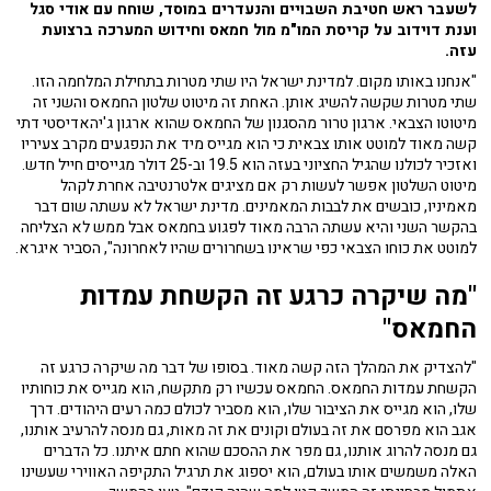
לשעבר ראש חטיבת השבויים והנעדרים במוסד, שוחח עם אודי סגל
וענת דוידוב על קריסת המו"מ מול חמאס וחידוש המערכה ברצועת
עזה.
"אנחנו באותו מקום. למדינת ישראל היו שתי מטרות בתחילת המלחמה הזו.
שתי מטרות שקשה להשיג אותן. האחת זה מיטוט שלטון החמאס והשני זה
מיטוטו הצבאי. ארגון טרור מהסגנון של החמאס שהוא ארגון ג'יהאדיסטי דתי
קשה מאוד למוטט אותו צבאית כי הוא מגייס מיד את הנפגעים מקרב צעיריו
ואזכיר לכולנו שהגיל החציוני בעזה הוא 19.5 וב-25 דולר מגייסים חייל חדש.
מיטוט השלטון אפשר לעשות רק אם מציגים אלטרנטיבה אחרת לקהל
מאמיניו, כובשים את לבבות המאמינים. מדינת ישראל לא עשתה שום דבר
בהקשר השני והיא עשתה הרבה מאוד לפגוע בחמאס אבל ממש לא הצליחה
למוטט את כוחו הצבאי כפי שראינו בשחרורים שהיו לאחרונה", הסביר איגרא.
"מה שיקרה כרגע זה הקשחת עמדות
החמאס"
"להצדיק את המהלך הזה קשה מאוד. בסופו של דבר מה שיקרה כרגע זה
הקשחת עמדות החמאס. החמאס עכשיו רק מתקשח, הוא מגייס את כוחותיו
שלו, הוא מגייס את הציבור שלו, הוא מסביר לכולם כמה רעים היהודים. דרך
אגב הוא מפרסם את זה בעולם וקונים את זה מאות, גם מנסה להרעיב אותנו,
גם מנסה להרוג אותנו, גם מפר את ההסכם שהוא חתם איתנו. כל הדברים
האלה משמשים אותו בעולם, הוא יספוג את תרגיל התקיפה האווירי שעשינו