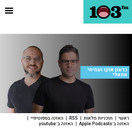
גדעון אוקו ועמיחי
אתאלי
ראשי
|
תוכניות מלאות
|
RSS
|
האזנה בספוטיפיי
|
האזנה ב־Apple Podcasts
|
האזנה ב־youtube