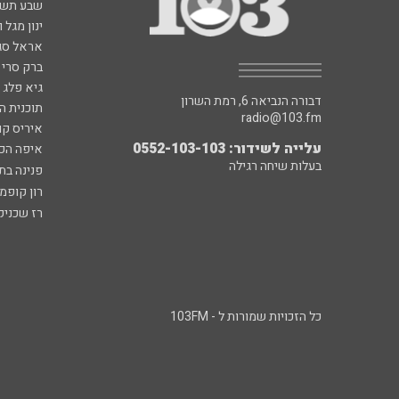
שבע תש
ינון מגל 
אראל סג"
ברק סרי 
גיא פלג
דבורה הנביאה 6, רמת השרון
תוכנית ה
radio@103.fm
איריס קו
עלייה לשידור: 0552-103-103
איפה הכ
בעלות שיחה רגילה
פנינה בת
רון קופמ
רז שכניק
כל הזכויות שמורות ל - 103FM