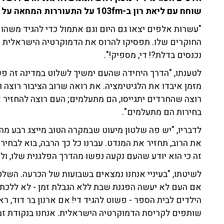
שוחח עם ליאת רון ב-103fm על התעוררות המחאה על רקע פיטורי ראש השב"כ והחזרה ללחימה.
"עשרות אלפים יצאו גם היום וגם אתמול כדי להגיד משהו
החוקרים שלו. תפסיקו להרוס את הדמוקרטיה הישראלית 
נכנסים בדלת?! די, מספיק!".
לטענתו, "הדרך היחידה שהעם ימשיך לשלוט במדינה זה פשו
מזמן איבדו את הלגיטימציה. את רואה שרוב הציבור רוצה 
רוצה שהחרדים יתגייסו, הם מתעלמים; העם רוצה להחזיר א
בחירות הם מתעלמים".
לדבריו, "יש פה שלטון מיעוט שבמקרה הטוב מייצג רבע מהע
את הרוב, תחזיר את המנדט. עברנו כל כך הרבה, בוא לבחיר
זה כי הוא יודע שהעם נקעה נפשו מהדרך הפלגנית שלו, ולכ
לשיטתו, "בעיניי אנחנו נמצאים בשבועות של הכרעה. השלט
אם העם לא יעשה הפגנת שבת ללא הגבלת זמן - לא ללכת 
הילדים לבית הספר - פשוט להגיד די! אם ארנון בר דוד, 
שותפים לקריסת הדמוקרטיה הישראלית. אנחנו בנקודת זמ