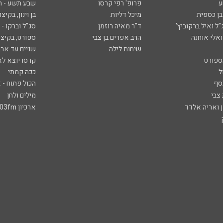
ע
פרופ' רפי קרסו
שבע תשע - 
ובן כספית
מיכל דליות
בן וינון, בקיצו
ל ואיל ברקוביץ'
ד"ר מאיה רוזמן
סג"ל וברקו -
ואלי אוחנה
הרב אפרים בן צבי
ספורט, בקיצו
שיחות לילה
שניים עד ארב
ספורט
קרסו יוצא לא
ל
ככה קמתי
סף
הכול פתוח - א
 צבי
מילים ולחן
ן ואריה אלדד
ארכיון 103fm