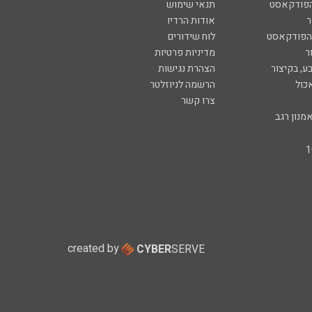
הפודקאסט
תנאי שימוש
ר
אודות הרדיו
 הפודקאסט
לוח שידורים
ר
מדיניות פרטיות
ע, בקיצור
הצהרת נגישות
כול
הרשמה לניוזלטר
צרו קשר
מנון רגב
created by
CYBER
SERVE