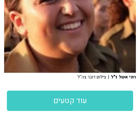
רוני אשל ז"ל
| צילום דובר צה''ל
עוד קטעים