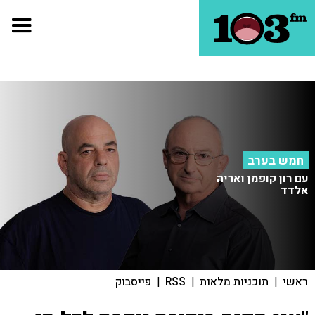
חמש בערב
עם רון קופמן ואריה
אלדד
ראשי
|
תוכניות מלאות
|
RSS
|
פייסבוק