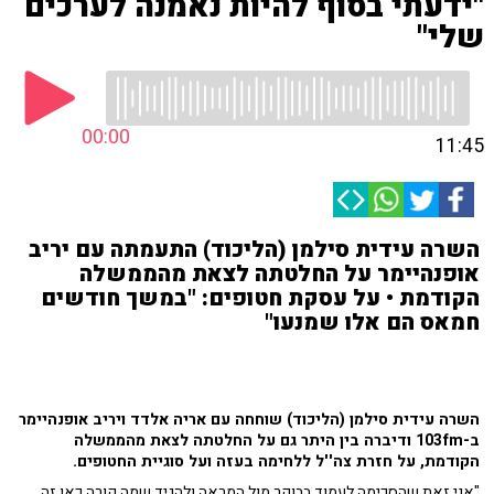
"ידעתי בסוף להיות נאמנה לערכים
שלי"
00:00
11:45
השרה עידית סילמן (הליכוד) התעמתה עם יריב
אופנהיימר על החלטתה לצאת מהממשלה
הקודמת • על עסקת חטופים: "במשך חודשים
חמאס הם אלו שמנעו"
השרה עידית סילמן (הליכוד) שוחחה עם אריה אלדד ויריב אופנהיימר
ב-103fm ודיברה בין היתר גם על החלטתה לצאת מהממשלה
הקודמת, על חזרת צה''ל ללחימה בעזה ועל סוגיית החטופים.
"אני זאת שהסכימה לעמוד בבוקר מול המראה ולהגיד שמה קורה כאן זה