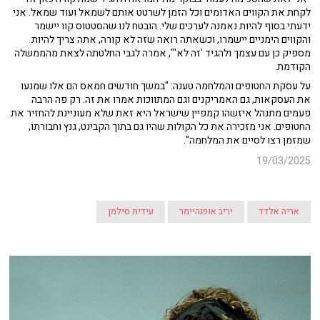
לקחת את הקווים האדומים וכל הזמן לשרטט אותם לשמאל ועוד שמאל. אני
ידעתי בסוף להיות נאמנה לערכים שלי. הובטח לנו שהסטטוס קוו יישמר
והקווים הימניים יישמרו, וכשאתה רואה שזה לא קורה, אתה צריך להיות
מספיק כן עם עצמך ולהגיד 'זה לא'", אמרה לגבי החלטתה לצאת מהממשלה
הקודמת.
על עסקת החטופים והמלחמה טענה: "במשך חודשים חמאס הם אלו שמנעו
את העסקאות, גם האמריקנים וגם המתווכות אמרו את זה. רק פה הרבה
פעמים מתנהל איזשהו קמפיין שישראל היא זאת שלא מעוניינת להחזיר את
החטופים. אני מזכירה את כל הקולות שהיו גם בתוך הקבינט, גנץ וחבורתו,
שמזמן רצו לסיים את המלחמה".
19/03/2025
אריה אלדד
יריב אופנהיימר
עידית סילמן