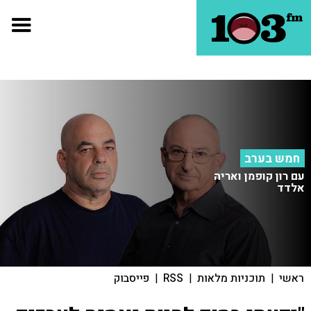
חמש בערב
עם רון קופמן ואריה
אלדד
ראשי
|
תוכניות מלאות
|
RSS
|
פייסבוק