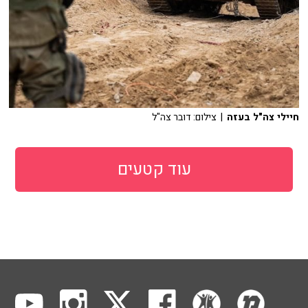
חיילי צה"ל בעזה
| צילום: דובר צה"ל
עוד קטעים