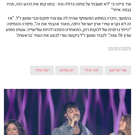
עוד ציינה כי "לא חשבתי על מתנה גדולה מזו - בואו קחו את הרגע הזה, תהיו
בבמה איתי".
בהמשך, נזכרה במופע המשותף שהיה לה עם עוזי פוקס וגבי שושן ז"ל. "אז
זה לא נקרא שירי ארץ ישראל היפה, מאוד אהבתי את זה", סיפרה והוסיפה:
"הייתי גרופית של להקות רוק, התאחדנו והפכנו להיות שלישייה. עשינו מופע
שרץ 16 שנה". לכבוד שושן ז"ל ביקשה שרי לבצע את השיר 'בראשית'.
20/03/2025
שרי אריסון
אדר גולד
רון שלום
יובל גולד