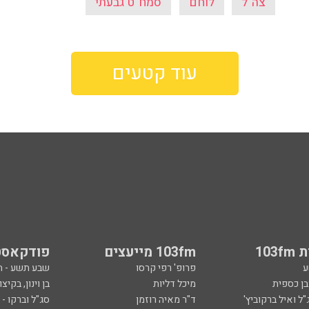
צה"ל
לוחם
סמח"ט גבעתי
עוד קטעים
103
103fm מייעצים
פודקאסט
ע
פרופ' רפי קרסו
שבע תשע - 
ובן כספית
מיכל דליות
בן וינון, בקיצו
ל ואיל ברקוביץ'
ד"ר מאיה רוזמן
סג"ל וברקו -