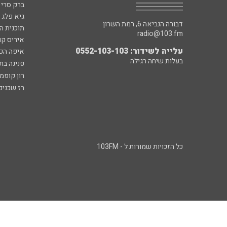
ברק סרי 
גיא פלג
דבורה הנביאה 6, רמת השרון
תוכנית ה
radio@103.fm
איריס קו
עלייה לשידור: 0552-103-103
איפה הכ
בעלות שיחה רגילה
פנינה בת
רון קופמ
רז שכניק
כל הזכויות שמורות ל - 103FM