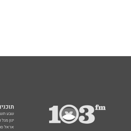
תוכניות fm
שבע תש
ינון מגל 
אראל סג"