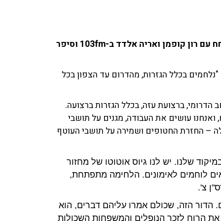
סא"ל צ', סמח"ט גבעתי. יד ימינו של מח"ט החטיבה, שוחח עם רון קופמן ואריה אלדד ב-103fm וסיפר
 "נלחמים בכלל הגזרות, מהדרום עד הצפון בכל
הדרומי, ברצועת עזה, בכלל הגזרות ברצועה.
 ואנחנו עושים את העבודה, מגנים על תושבי
לה – החזרת החטופים ושמירה על תושבי העוטף
יקוד שלנו. יש לנו גיוס אוטוטו של מחזור
יאים לוחמים לאימונים. הלחימה מתפתחת,
ן צ'.
. הדור הזה, שכולם אמרו עליהם דברים, הוא
 את הרוח לזכר הנופלים והמשפחות השכולות