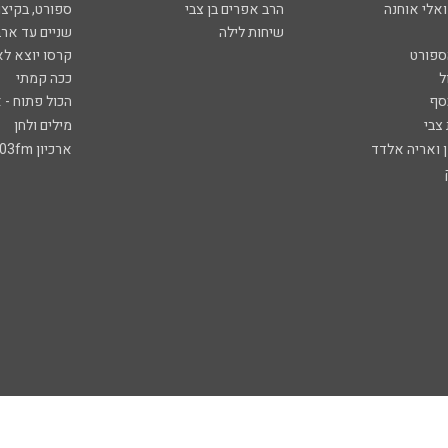
ואלי אוחנה
הרב אפרים בן צבי
ספורט, בקיצו
שיחות לילה
שניים עד ארב
ספורט
קרסו יוצא לא
ל
ככה קמתי
סף
הכול פתוח - א
 צבי
מילים ולחן
ן ואריה אלדד
ארכיון 103fm