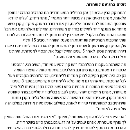
זוכים בהגיעם לשחרור.
"המחוקק הבין שלאורך זמן החיילים המשוחררים הם המרכיב המרכזי בחוסן
הלאומי, אנחנו רואים את זה עכשיו יותר מתמיד", פתח רזניק. "עלינו לוודא
שהכסף המובטח להם יעבור אליהם, בין אם מדובר במענק, פיקדון, קרן סיוע
מיוחד או מענקי דיור לחיילים בודדים משוחררים. החיילים האלה נתנו את הכל
ועכשיו התור שלהם לקבל. יש שוני בין לוחם תומך לחימה ומי שלא היה לוחם.
שתי ההטבות המרכזיות שניתנות הן מענק השחרור, סביב 15 אלף
ש', והפיקדון, שבמשך 5 שנים ניתן לממש אותן למטרות כמו לימודים, רכישת
דירה ופתיחת עסק. לאחר 5 שנים החייל יקבל את הכסף למטרותיו. היה לנו
מזל גדול, ניהלנו מאבק משמעותי על המענק".
מה השתנה בעקבות המלחמה? "יש קרן לסיוע מיוחד", השיב חגי, "הוספנו
הכשרות נוספות, גם קורסים וגם מהלכים בשיתופי פעולה שיצרו השמה
בקצה. היה תיקון חקיקה לחוק ממדים ללימודים, וכל הלוחמים מקבלים מעל
לכל ההטבות שתיארתי גם מימון מלא ללימודים אקדמיים במשך 3 שנים
באוניברסיטאות המוכרות. מבחינת סיוע נפשי, כולנו בקרן זמינים לכל חייל
משוחרר, אנחנו מייצרים ייעוץ שניתן לקבוע בכלים דיגיטליים בצורה פשוטה
באתר ובקרן, יועצים ויועצות מהשורה הראשונה עם סל כלים. הקרן נותנת
שירותים גם למשתחררי שירות לאומי, בשילוב אוכלוסיות מודרות בעולם הזה
של נתינה לאומית".
"אני הייתי חייל ללא עורף משפחתי", שיתף. "אני מכיר את ההתלבטות כשאין
לך עורף משפחתי. אנחנו שמים על זה דגש גם במתן סיוע בשכר דירה,
הארכנו את התוקף לשנתיים. צריך להגיד תודה גדולה לגופי חברה האזרחית