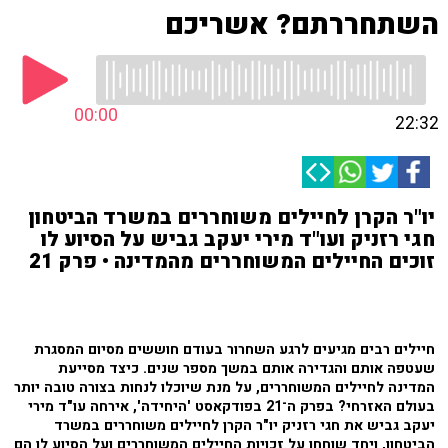
השתחררתם? אשריכם
00:00
22:32
יו"ר הקרן לחיילים משוחררים במשרד הביטחון
חגי רזניק ועו"ד מירי יעקב גביש על הסיוע לו
זוכים החיילים המשוחררים מהמדינה • פרק 21
חיילים רבים מגיעים לרגע השחרור בעודם חוששים מסיום המסגרת
שעטפה אותם והגדירה אותם במשך מספר שנים. כיצד מסייעת
המדינה לחיילים המשוחררים, על מנת שיוכלו לנחות בצורה טובה יותר
בעולם האזרחי? בפרק ה־21 בפודקאסט 'היחידה', אירחה עו"ד מירי
יעקב גביש את חגי רזניק יו"ר הקרן לחיילים משוחררים במשרד
הביטחון, ויחד שוחחו על זכויות החיילים המשוחררים ועל הסיוע לו הם