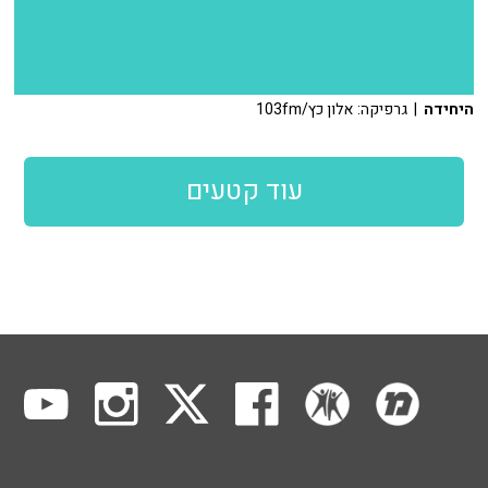
היחידה
| גרפיקה: אלון כץ/103fm
עוד קטעים