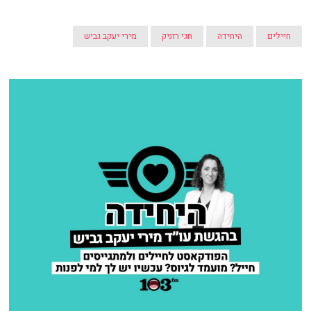
חיילים
היחידה
חגי רזניק
מירי יעקב גביש