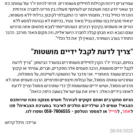
שמייצרים דירות וקהילות לחיילים משוחררים. זכיתי להיות יו"ר של עמותה כזו
כך שאני יודע כמה חשיבות יש לשיתוף פעולה בין מדינה לחברה אזרחית.
הוכרתי כחייל בודד, חתמתי ויתור כי התקבלתי לקיבוץ, גדלתי ללא משפחה,
יצאתי מהבית בצו שופט בגיל מאוד צעיר, בכיתות לא גבוהות למסע ללא
הורים או משפחה בקיבוץ רביבים. כשהתגייסתי לצבא פתאום אתה מרגיש
שגם הצבא הוא מבחן קבלה לחברה הישראלית, וזה מקום מאוד מורכב. הדבר
התחדד בערב השחרור, כשאין לך את כל הכלי".
"צריך לדעת לקבל ידיים מושטות"
בסיום, הבהיר יו"ר הקרן לחיילים משוחררים במשרד הביטחון: "צריך לדעת
לקבל ידיים מושטות, הרבה פעמים אלה מפקדים, חברים, עמיתי או קיבוץ
רביבים שעמד מאחוריי. אני מדבר על התשוקה לשייכות, על מסוגלות,
שתרגיש שאתה מסוגל, ועל גבולות חיצוניים ופנימיים. הרבה פעמים אתה לא
מרגיש מסוגל, ושיש ידיים שמושטות לך כדי שתרגיש מסוגל וצריך לדעת
לאחוז בידיים האלה. ראינו את עם ישראל בשעה היפה הזאת".
הגיוס מתקרבים ואתם זקוקים לעזרה? חשים מצוקה נוכח שירותכם
הצבאי? שמים לב שילדיכם הולכים לאיבוד במערכת הצבאית? פנו
אתר
מייל
ל
, ל
או למספר הטלפון - 058-7806555 וספרו לנו.
עריכה: מיכל קדוש
28/04/2025