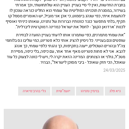
בחברת החדשות, ואין לי סיי בעניין. העניין הוא שלתחושתי, וכך אמרתי
בשידור, במסגרת תוכניתו הפוליטית של שמחי הוא החליט כנראה שנכון לו
להתעמת איתי, כפי שנהג ביסמוט, כי אכן אני מוביל, יש האומרים מסמל קו
תקיף, בלתי מתפשר כנגד כוונותיו הברורות של נתניהו, שאותו כיניתי ואוסיף
לכנות 'ארדואן הקטן' - לחסל את ישראל כמדינה דמוקרטית ליברלית".
"את שמחי מתמרנים, כפי שתמרנו אותו לדעתי בעניין הוועדה לבחירת
שופטים וגם בענייני. כל ניסיון להציג אותי כלא פטריוט, כמי שליבו גס בלוחמי
צה"ל ובהורים השכולים, ייענה בתקיפות, כך נהגתי כלפי שמחי, כך אנהג
להבא. אני לא פחות פטריוט מאף אחד אחר, עם כיפה, בלי כיפה, מסיירת
מטכ"ל, גולני או הצנחנים. המדינה הזאת יקרה לי, ויש לי כוונה לצעוק כל עוד
שאוכל, הכי חזק שאוכל - ביבי מסוכן לישראל", הבהיר.
24/03/2025
גיא פלג
בנימין נתניהו
יועמ"שית
גלי בהרב־מיארה