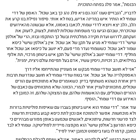
הכנסת", אמר פלג בפתח התוכנית.
לדבריו, "הנבזיים טענו 'הנה גם גיא פלג נהג כך באב שכול'. האסון של דדי
שמחי לא הותיר איש במדינה אדיש, בטח לא אותי. סיפור נפילת בנו קרע את
הלב, הלב יצא ויוצא לדדי שמחי, לכאבו באסונו, אלא שבשונה מהאירועים
שהזכרתי, שבהם הגיעו בני משפחות שכולות למחות, לצעוק, לזעוק את
זעקתם, לדרוש ועדת חקירה ממלכתית ובשל כך הותקפו ובוזו, הרי של'אולפן
שישי' דדי שמחי לא מגיע על תקן של אב שכול. אין ב'אולפן שישי' כיסא
שמור לאב שכול. כששמחי נעדר מדי פעם, לא יושב על כיסאו אב שכול אחר
מחליף. דדי שמחי יושב ב'אולפן שישי' על תקן איש ביטחון מרכזי, תת אלוף
במילואים, רב זכויות, ניסיון עשיר, אדם בעל תפיסת עולם ניצית, ימנית".
"אני לא חושב שדדי שמחי מבקש או מעוניין שהתייחסו אליו דרך
האספקלריה של אב שכול. אני בטוח שדדי שמחי לא חושב שנדרשת תרבות
דיון אחרת כשהוא משתתף בדיון. כשאומרים שלא מתווכחים עם הורים
שכולים, מתכוונים לעניין אחר לגמרי, הכוונה שלא מתכווחים עם כאבם של
ההורים השכולים, עם ההאשמות שלהם, עם המצוקה שלהם, זה כמובן לא
האירוע עם דדי שמחי", הוסיף.
עוד אמר: "דדי שמחי הוא איש ביטחון בעברו עם שאיפות פוליטיות ברורות
ולא מוכחשות. אפשר להתווכח אם נכון לתת כיסא קבוע בתוכנית חדשות
לצד פרשני חדשות, עיתונאים, לאנשים שכמעט באופן מפורש מבהירים כי
כיסא הפרשן ב'אולפן שישי' הוא מקפצה מיידית לפוליטיקה. שמחי לא לבד
כמובן, קדמו לו בועז ביסמוט וכמובן יאיר לפיד".
עם זאת הדגיש: "לא לי לקבוע. כאמור, אני לא שותף לקבלת ההחלטות