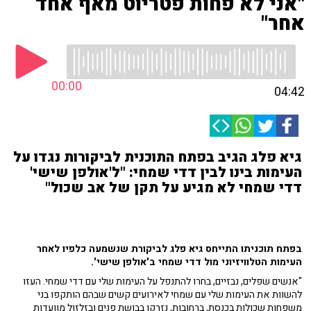
"אני לא פחות פטריוט מאף אחד
אחר"
00:00
04:42
גיא פלג הגיב בפתח התוכנית לביקורות נגדו על
העימות בינו לבין דדי שמחי: "ל'אולפן שישי'
דדי שמחי לא מגיע על תקן של אב שכול"
בפתח תוכניתו התייחס גיא פלג לביקורת שנשמעה כלפיו לאחר
העימות הטלוויזיוני מול דדי שמחי ב'אולפן שישי'.
"אנשים שפלים, נבזיים, בחרו להתנפל על העימות שלי עם דדי שמחי. העזו
להשוות את העימות שלי עם שמחי לאירועים קשים שבהם הותקפו בני
משפחות שכולות בכנסת, ברחובות, נזרקו בבושת פנים ובזלזול מוועדות