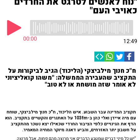
"נוח לאנשים לטרגט את החרדים
כאויבי העם"
00:00
12:49
ח"כ חנוך מילביצקי (הליכוד) הגיב לביקורות על
התקציב שהעבירה הממשלה: "משהו קואליציוני
לא אומר שזה מושחת או לא טוב"
תקציב המדינה עבר השבוע. איש הליכוד, ח"כ חנוך מילביצקי, שוחח
עם מיה איידן ואלי כהן ב-103fm על האתגרים והקשיים בתקציב. הוא
הדף את הגינויים כלפי הציבור החרדי שכאילו יצא נשכר מהתקציב
על חשבון יתר האזרחים, והביע דאגה מיוקר המחיה המאמיר.
"יש כל מיני דברים שמטבע הדברים אני מרוצה מהם פחות, אבל מרוצה