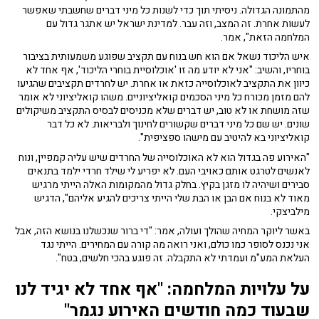
מהתמונה הגדולה. ניסיתי תוך כדי לשנות כל מיני דברים שחשבתי שאפשר
לעשות אחרת. זה המצב, וזה עבר. למדינת ישראל יש אתגר גדול עם
המלחמה הזאת", אמר.
איש הליכוד נשאל אם הוא חש בנוח עם תקציב שפוגע משמעותית בציבור
בוחריו, והשיב: "אני לא יודע מה זו 'אוכלוסיית בוחרי הליכוד', אף אחד לא
כיוון את התקציב לאוכלוסייה כזאת או אחרת. יש לחרדים תקציבים שהגיעו
להם מזמן מכורח כל מיני הסכמים קואליציוניים. משהו קואליציוני לא אומר
שזה מושחת או לא טוב, יש דברים שלא מכניסים לבסיס התקציב משיקולים
שונים. יש שם כל מיני דברים שקשורים לחינוך ולבריאות. לא כל דבר
קואליציוני בא להיטיב עם מישהו ספציפית".
"האירוע פה בגדול הוא לא האוכלוסייה של החרדים שיש עליה קמפיין, ונוח
לאנשים לטרגט אותם כאויבי העם. לא יפריע לי שילד חרדי ילמד בתנאים
סבירים ושיהיה לו מזגן בקיץ. בחלק גדול מהמקומות האלה הייתי מרגיש
מאוד לא בנוח אם הבן או הבת שלי הייתי צריכים להגיע אליהם", הדגיש
מילביצקי.
באשר ליוקר המחיה שהולך ועולה, אמר: "די ברור שנכשלנו בנושא הזה, אבל
אני נכנס לסופר כמו כולם, ואני רואה מה קורה עם המחירים. הייתי נגד
העלאת המע"מ ועמדתי לא התקבלה. זה פוגע בהכי חלשים, בטח".
על עלויות המלחמה: "אף אחד לא יגיד לנו
שבעוד כמה חודשים האירוע נגמר"