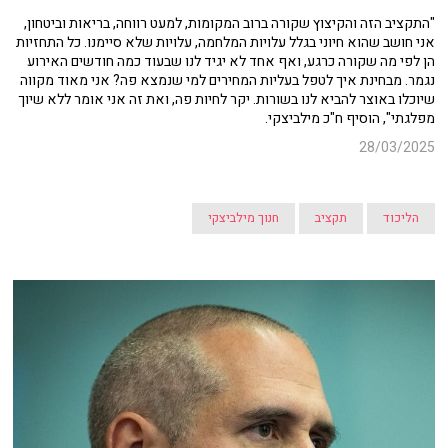
"התקציב הזה והקיצוץ שקורה ברוב המקומות, למעט רווחה, בריאות וביטחון,
אני חושב שהוא חיוני בגלל עלויות המלחמה, עלויות שלא סיימנו. כל התחזיות
הן לפי מה שקורה כרגע, ואף אחד לא יגיד לנו שבעוד כמה חודשים האירוע
נגמר. מבחינת איך לטפל בעליות המחירים למי שנמצא פה? אני מאוד מקווה
שיוכלו באוצר להביא לנו בשורות. יקר לחיות פה, ואת זה אני אומר ללא שיוך
מפלגתי", הוסיף ח"כ מילביצקי.
28/03/2025
הליכוד
תקציב
חנוך מילביצקי