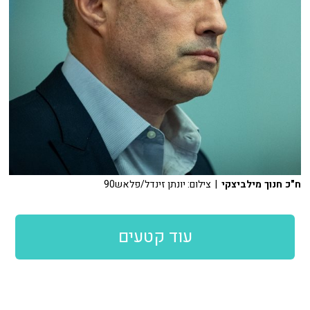
ח"כ חנוך מילביצקי
| צילום: יונתן זינדל/פלאש90
עוד קטעים