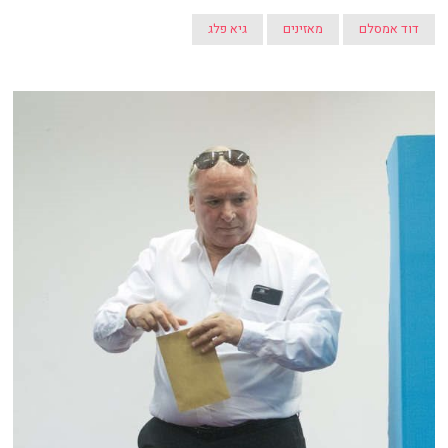
דוד אמסלם
מאזינים
גיא פלג