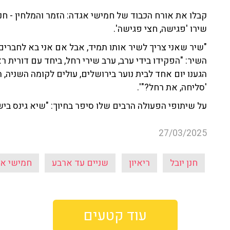
קבלו את אורח הכבוד של חמישי אגדה: הזמר והמלחין - חנן
שירו 'פגישה, חצי פגישה'.
"שיר שאני צריך לשיר אותו תמיד, אבל אם אני בא לחברים,
השיר: "הפקידו בידי ערב, ערב שירי רחל, ביחד עם דורית 
הגענו יום אחד לבית נוער בירושלים, עולים לקומה השניה,
'סליחה, את רחל?"'.
על שיתופי הפעולה הרבים שלו סיפר בחיוך: "שיא גינס ביש
27/03/2025
חנן יובל
ריאיון
שניים עד ארבע
חמישי א
עוד קטעים