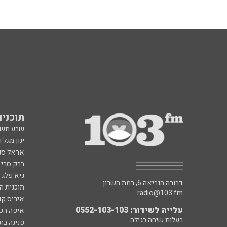
תוכניות fm
שבע תש
ינון מגל 
אראל סג"
ברק סרי 
גיא פלג
דבורה הנביאה 6, רמת השרון
תוכנית ה
radio@103.fm
איריס קו
עלייה לשידור: 0552-103-103
איפה הכ
בעלות שיחה רגילה
פנינה בת