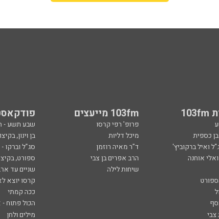
103
103fm מייעצים
פודקאסט
ע
פרופ' רפי קרסו
שבע תשע - 
ובן כספית
מיכל דליות
בן וינון, בקיצו
ל ואיל ברקוביץ'
ד"ר מאיה רוזמן
סג"ל וברקו -
ואלי אוחנה
הרב אפרים בן צבי
ספורט, בקיצו
שיחות לילה
שניים עד ארב
ספורט
קרסו יוצא לא
ל
ככה קמתי
סף
הכול פתוח - א
 צבי
מילים ולחן