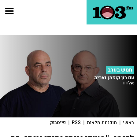
חמש בערב
עם רון קופמן ואריה
אלדד
ראשי
|
תוכניות מלאות
|
RSS
|
פייסבוק