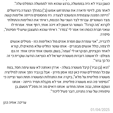
כשבן גביר לא היה בממשלה, ברגע שהוא חזר לממשלה המפלס עלה".
לאחר מכן, לזימי תיארה את שהתרחש אמש (ב') במהלך הצעדה בירושלים.
"הייתה הפגנה עוצמתית והמשכנו לצעדה. היו מחסומים והייתה אלימות קשה
מצד השוטרים. עברתי לצד השני של הכנסת, ראיתי את האלימות והתחלתי
לקרוא 'מה קורה?'. השוטר הראשון לא זיהה אותי, דחף אותי. אמרתי לו
שאני חברת כנסת ואז אמר לי 'בסדר'. ראיתי שהוא התעצבן שיש לי חסינות",
סיפרה.
לדבריה, "אני עומדת שם חסרת אונים מול האלימות הזו - מטילים אנשים
לרצפה, כולל אנשים מבוגרים - אותו שוטר החליט שלא מתאים לו, קורא
לאחד הקצינים, הם קראו לי 'נעמה', בשם, ומשכו אותי והיכו אותי. זה גם
מצולם - לראשונה דוברות משטרת ישראל לא הוציאה הודעה שקרית כי זה
כל כך ברור".
"הוא (בן גביר) קיבל משטרה בשלה - ארדן ואוחנה לא עשו עימה חסד, בטח
עם כל המחדלים שהיו כאן כמו אסון מירון - אבל בן גביר הפך אותה למיליציה
משטרה פוליטית על מלא", ביקרה את התנהלות המשטרה תחת השר וציינה כי
"הסיפור פה הוא משטרה פוליטית. אני לא מקבלת תמיד הייתה - אנחנו
נשקם אותה, נבנה אותה מחדש. אנחנו רואים מה זה מפכ"ל מטעם, בן
טיפוחיה של שרה נתניהו, דובר פעיל ליכוד".
עריכה: אחיה כהן
01/04/2025