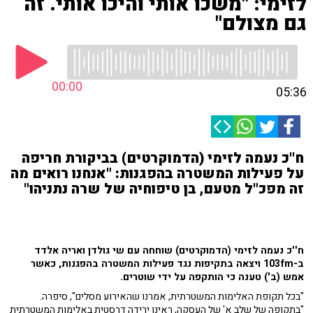
לזימי: "משכו אותי והיכו אותי. זה
גם מצולם"
00:00
05:36
ח''כ נעמה לזימי (הדמוקרטים) בביקורת חריפה
על פעילות המשטרה בהפגנות: "אנחנו רואים מה
זה מפכ"ל מטעם, בן טיפוחיה של שרה נתניהו"
ח''כ נעמה לזימי (הדמוקרטים) שוחחה עם שי גולדן ואריה אלדד
ב-103fm ויצאה בתקיפות נגד פעילות המשטרה בהפגנות, כאשר
אמש (ב') טענה כי הותקפה על ידי שוטרים.
"בכל תקופת האלימות המשטרתית, אמרנו שהאירוע מסלים", סיפרה.
"בתקופה של שלב א' של העסקה, ראינו ירידה דרסטית באלימות המשטרתית