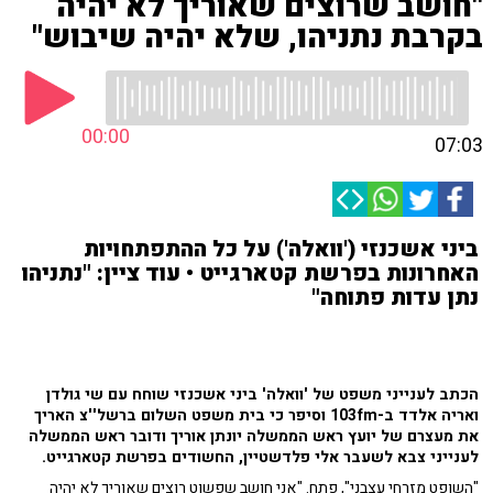
"חושב שרוצים שאוריך לא יהיה
בקרבת נתניהו, שלא יהיה שיבוש"
00:00
07:03
ביני אשכנזי ('וואלה') על כל ההתפתחויות
האחרונות בפרשת קטארגייט • עוד ציין: "נתניהו
נתן עדות פתוחה"
הכתב לענייני משפט של 'וואלה' ביני אשכנזי שוחח עם שי גולדן
ואריה אלדד ב-103fm וסיפר כי בית משפט השלום ברשל''צ האריך
את מעצרם של יועץ ראש הממשלה יונתן אוריך ודובר ראש הממשלה
לענייני צבא לשעבר אלי פלדשטיין, החשודים בפרשת קטארגייט.
"השופט מזרחי עצבני", פתח. "אני חושב שפשוט רוצים שאוריך לא יהיה