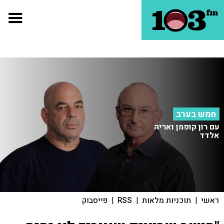
חמש בערב
עם רון קופמן ואריה
אלדד
ראשי
|
תוכניות מלאות
|
RSS
|
פייסבוק