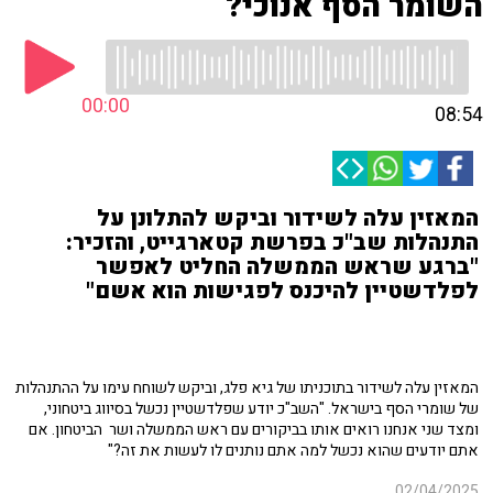
השומר הסף אנוכי?
00:00
08:54
המאזין עלה לשידור וביקש להתלונן על
התנהלות שב"כ בפרשת קטארגייט, והזכיר:
"ברגע שראש הממשלה החליט לאפשר
לפלדשטיין להיכנס לפגישות הוא אשם"
המאזין עלה לשידור בתוכניתו של גיא פלג, וביקש לשוחח עימו על ההתנהלות
של שומרי הסף בישראל. "השב"כ יודע שפלדשטיין נכשל בסיווג ביטחוני,
ומצד שני אנחנו רואים אותו בביקורים עם ראש הממשלה ושר הביטחון. אם
אתם יודעים שהוא נכשל למה אתם נותנים לו לעשות את זה?"
02/04/2025