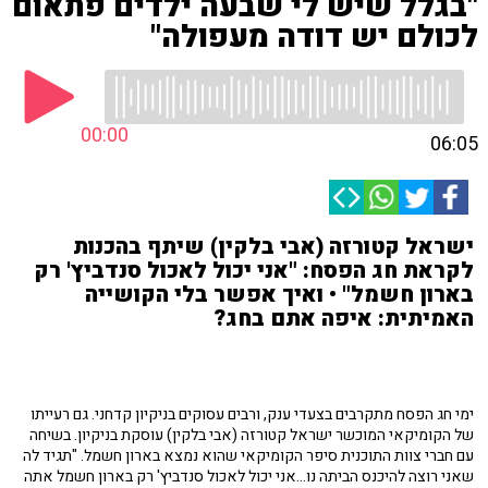
"בגלל שיש לי שבעה ילדים פתאום
לכולם יש דודה מעפולה"
00:00
06:05
ישראל קטורזה (אבי בלקין) שיתף בהכנות
לקראת חג הפסח: "אני יכול לאכול סנדביץ' רק
בארון חשמל" • ואיך אפשר בלי הקושייה
האמיתית: איפה אתם בחג?
ימי חג הפסח מתקרבים בצעדי ענק, ורבים עסוקים בניקיון קדחני. גם רעייתו
של הקומיקאי המוכשר ישראל קטורזה (אבי בלקין) עוסקת בניקיון. בשיחה
עם חברי צוות התוכנית סיפר הקומיקאי שהוא נמצא בארון חשמל. "תגיד לה
שאני רוצה להיכנס הביתה נו...אני יכול לאכול סנדביץ' רק בארון חשמל אתה