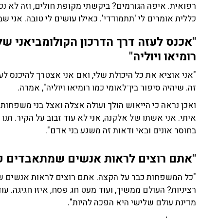
רפואית. איפה הגורמים? ביקשתי מקופת חולים, וזה לא נכל
כללית אומרים לי 'תתמודדי'. כאילו עושים לי טובה. אני שב
"אכנס לעזה דרך הדרכון הקולומביאני שלי
רומיאו ויוליה"
"אני אוציא את כל היכולת שלי, ואם אני אצטרך להיכנס לע
זה. שיהיה סיפור בין־לאומי כמו רומיאו ויוליה", אמרה.
ואכן נראה כי הייאוש הולך ועולה אצלה ואצל בני משפחות
איתי. אני אשתו של אלקנה, אני לא עוד זבוב על הקיר. תנו לי
בחוסר אונים ובאי ודאות זה משגע בני אדם".
"
אתם רוצים לראות אנשים שמתאבדים פ
"כל המשפחות כבר על הקצה. אתם רוצים לראות אנשים
רציניות? העולם ממשיך, ועוד מעט חג פסח, איזו חגיגה. עו
מדינת עולם שלישי היא הפכה להיות".