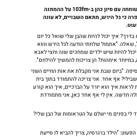
רבקה בוחבוט, אשתו של אלקנה בוחבוט החטוף בעזה, שוחחה עם סיון כהן ב-103fm על ההמתנה
ה כי גל הירש, מתאם השבויים, לא עונה
עוט.
א בדרך? איך יכול להיות שהבן שלי שואל כל יום
", שאלה. "אתמול שלחתי הודעה לגל הירש והוא
יכול להיות שיש ילדים שמחכים שנה וחצי לאבא
במיוחד אימהות? הן צריכות להמשיך להילחם".
יפה. "ביום שבת אני מקבלת את אות החיים השני
בילי? אף אחד. אני צריכה להתמודד בתוך בית
לראות איך הוא יורד על הברכיים, איך הוא קורע
לה חדשה. אין לי אף אחד כאן, אני מתמודדת
ד לי בפנים מי ישלם על הטראומות של הבן שלי?
פעוט: "הילד ברגרסיה, צריך להביא לו סייעת