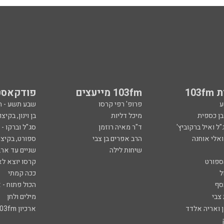
103
103fm מייעצים
פודקאסט
ע
פרופ' רפי קרסו
שבע תשע - 
ובן כספית
מיכל דליות
בן וינון, בקיצו
ל ואיל ברקוביץ'
ד"ר מאיה רוזמן
סג"ל וברקו -
ואלי אוחנה
הרב אפרים בן צבי
ספורט, בקיצו
שיחות לילה
שניים עד ארב
ספורט
קרסו יוצא לא
ל
ככה קמתי
סף
הכול פתוח - א
 צבי
מילים ולחן
ן ואריה אלדד
ארכיון 103fm