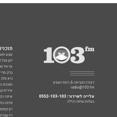
תוכניות fm
שבע תש
ינון מגל 
אראל סג"
ברק סרי 
גיא פלג
דבורה הנביאה 6, רמת השרון
תוכנית ה
radio@103.fm
איריס קו
עלייה לשידור: 0552-103-103
איפה הכ
בעלות שיחה רגילה
פנינה בת
רון קופמ
רז שכניק